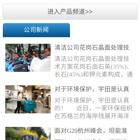
机
进入产品频道>>
公司新闻
清洁公司花岗石晶面处理技
术方案
清洁公司花岗石晶面处理技
术方案花岗石由石英(35%)、
长石(45%)和钾元素构成，通
常颜色为暗色，有的花岗岩
对于环境保护，宇田是认真
含有极少量的方解石，表面
的！
能看出具有矿物颗粒的结晶
对于环境保护，宇田是认真
体，硬度比大理石硬，硬度
的！ 近日，一家环保组织
在6.5左右。维护比大理石容
在苏格兰的海岸线展开海洋
易，但也有空隙，也会受污
污染的研究工作，记录下海
染，花岗石的种类根据石英,
面对G20杭州峰会，坦能准
洋塑料垃圾对英国海洋生物
云母和长石的占有比类而不
备好了！
所带来的影响。他们发现至