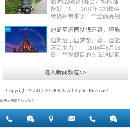
面对G20杭州峰会，坦能准
同。清洁公司花岗石晶面处
少有30个海滩存在塑料污染
备好了！ 2016年G20峰会
理技术方案有如下要点：
的情况。 该组织发动当地
给杭州带来了一个全面亮相
一、清洁设备、工具石材翻
的民众参与到清理垃圾的行
世界的机会,也是杭州接受全
新机、石材晶面处理机、吸
动中，希望以此提高公众对
迪斯尼乐园梦想开幕，坦能
球国际组织和世界人民检阅
水吸尘器、吹风机、花岗
海洋塑料垃圾污染的重视。
清洁助力！
的一次大考。多国元首齐聚
迪斯尼乐园梦想开幕，坦能
石...
理想中，大海...
杭州，在欣赏美丽西湖景色
清洁助力！ 2016年6月16
的同事，第一印象就是杭州
日，举世瞩目的上海迪斯尼
的城市整洁形象。 奥体博
乐园正式开园！米奇大街、
览城是本次峰会举办的核心
奇想花园、探险岛、宝藏
进入新闻频道>>
区域，主要囊括了奥体中
湾、明日世界和梦幻世界，
心、国际博览中心、超高层
六大主题园区将在同一天揭
双塔酒店和地铁上盖物业，
Copyright © 2013 20180829.All Rights Reserved
开神秘面纱。根据迪斯尼官
面...
方数据，迪斯尼开园客流将
犀牛云提供企业云服务
达到1000万人次，首年客流
将突破2500万人次，成为全
球接待人数最多的迪斯尼乐
园！ 位于浦东新区川...