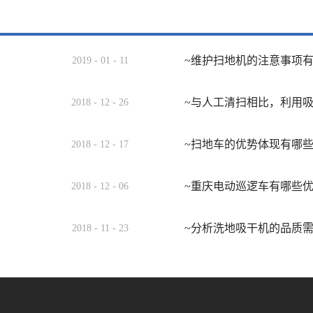
~维护扫地机的注意事项
2019
-
01
-
11
~与人工清扫相比，利用
2018
-
12
-
26
~扫地车的优势体现有哪
2018
-
12
-
17
~重庆电动巡逻车有哪些
2018
-
12
-
06
~分析洗地吸干机的品质
2018
-
11
-
23