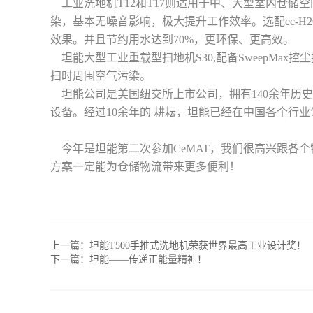
工业洗地机T12和T17则适用于中、大型室内仓储
染，基本无噪音影响，极大提升工作效率。选配ec-
效果。并且节约用水达到70%，更环保、更高效。
坦能大型工业重载型扫地机S30,配备SweepMa
扫时周围空气污染。
坦能公司是美国纽交所上市公司，拥有140余年历史
设备。经过10余年的 耕耘，坦能已经在中国各个行
今年是坦能第二次参加CeMAT，我们很高兴跟各
方案一定能为仓储物流带来更多便利！
上一篇：
坦能T500手推式洗地机荣获世界最高工业设计奖！
下一篇：
坦能——传递正能量精神！