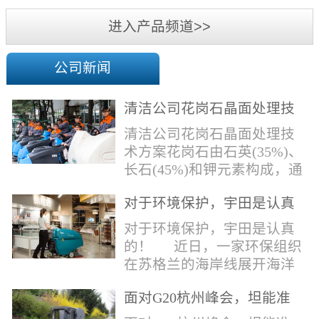
机
进入产品频道>>
公司新闻
清洁公司花岗石晶面处理技
术方案
清洁公司花岗石晶面处理技
术方案花岗石由石英(35%)、
长石(45%)和钾元素构成，通
常颜色为暗色，有的花岗岩
对于环境保护，宇田是认真
含有极少量的方解石，表面
的！
能看出具有矿物颗粒的结晶
对于环境保护，宇田是认真
体，硬度比大理石硬，硬度
的！ 近日，一家环保组织
在6.5左右。维护比大理石容
在苏格兰的海岸线展开海洋
易，但也有空隙，也会受污
污染的研究工作，记录下海
染，花岗石的种类根据石英,
面对G20杭州峰会，坦能准
洋塑料垃圾对英国海洋生物
云母和长石的占有比类而不
备好了！
所带来的影响。他们发现至