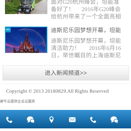
面对G20杭州峰会，坦能准
同。清洁公司花岗石晶面处
少有30个海滩存在塑料污染
备好了！ 2016年G20峰会
理技术方案有如下要点：
的情况。 该组织发动当地
给杭州带来了一个全面亮相
一、清洁设备、工具石材翻
的民众参与到清理垃圾的行
世界的机会,也是杭州接受全
新机、石材晶面处理机、吸
动中，希望以此提高公众对
迪斯尼乐园梦想开幕，坦能
球国际组织和世界人民检阅
水吸尘器、吹风机、花岗
海洋塑料垃圾污染的重视。
清洁助力！
的一次大考。多国元首齐聚
迪斯尼乐园梦想开幕，坦能
石...
理想中，大海...
杭州，在欣赏美丽西湖景色
清洁助力！ 2016年6月16
的同事，第一印象就是杭州
日，举世瞩目的上海迪斯尼
的城市整洁形象。 奥体博
乐园正式开园！米奇大街、
览城是本次峰会举办的核心
奇想花园、探险岛、宝藏
进入新闻频道>>
区域，主要囊括了奥体中
湾、明日世界和梦幻世界，
心、国际博览中心、超高层
六大主题园区将在同一天揭
双塔酒店和地铁上盖物业，
Copyright © 2013 20180829.All Rights Reserved
开神秘面纱。根据迪斯尼官
面...
方数据，迪斯尼开园客流将
犀牛云提供企业云服务
达到1000万人次，首年客流
将突破2500万人次，成为全
球接待人数最多的迪斯尼乐
园！ 位于浦东新区川...