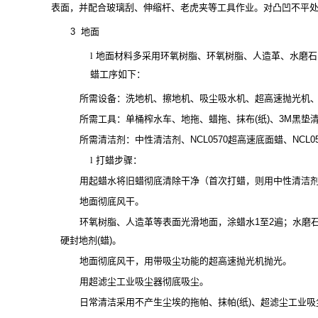
表面，并配合玻璃刮、伸缩杆、老虎夹等工具作业。对凸凹不平
3 地面
l
地面材料多采用环氧树脂、环氧树脂、人造革、水磨石
蜡工序如下：
所需设备：洗地机、擦地机、吸尘吸水机、超高速抛光机
所需工具：单桶榨水车、地拖、蜡拖、抹布(纸)、3M黑垫
所需清洁剂：中性清洁剂、NCL0570超高速底面蜡、NCL05
l
打蜡步骤：
用起蜡水将旧蜡彻底清除干净（首次打蜡，则用中性清洁
地面彻底风干。
环氧树脂、人造革等表面光滑地面，涂蜡水1至2遍；水磨石
硬封地剂(蜡)。
地面彻底风干，用带吸尘功能的超高速抛光机抛光。
用超滤尘工业吸尘器彻底吸尘。
日常清洁采用不产生尘埃的拖帕、抹帕(纸)、超滤尘工业吸