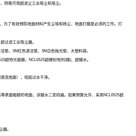
处、阴角可用超滤尘工业吸尘机吸尘。
，为了有效预防地面材料产生尘埃和扬尘，地面打蜡是必须的工作。打
、超过滤工业吸尘器。
清洁垫、3M红色清洁垫、3M白色抛光垫、大塑料袋。
10超特光面蜡，NCL0525超硬封地剂(蜡)、超蜡水。
剂清洗地面），彻底过水干净。
等表面粗糙的地面，涂蜡水二至四遍。如果预算允许，采用NCL0525超
尘器。