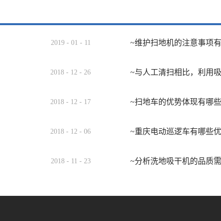
~维护扫地机的注意事项
2019
-
01
-
11
~与人工清扫相比，利用
2018
-
12
-
26
~扫地车的优势体现有哪
2018
-
12
-
17
~重庆电动巡逻车有哪些
2018
-
12
-
06
~分析洗地吸干机的品质
2018
-
11
-
23