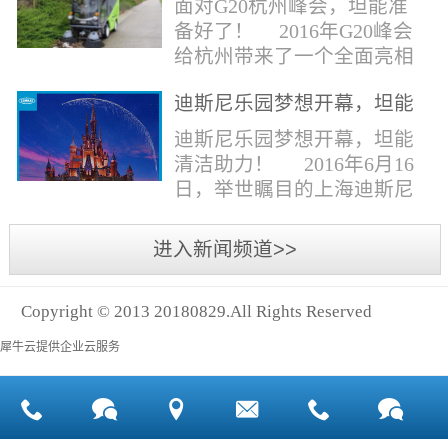
面对G20杭州峰会，坦能准
同。清洁公司花岗石晶面处
少有30个海滩存在塑料污染
备好了！ 2016年G20峰会
理技术方案有如下要点：
的情况。 该组织发动当地
给杭州带来了一个全面亮相
一、清洁设备、工具石材翻
的民众参与到清理垃圾的行
世界的机会,也是杭州接受全
新机、石材晶面处理机、吸
动中，希望以此提高公众对
迪斯尼乐园梦想开幕，坦能
球国际组织和世界人民检阅
水吸尘器、吹风机、花岗
海洋塑料垃圾污染的重视。
清洁助力！
的一次大考。多国元首齐聚
迪斯尼乐园梦想开幕，坦能
石...
理想中，大海...
杭州，在欣赏美丽西湖景色
清洁助力！ 2016年6月16
的同事，第一印象就是杭州
日，举世瞩目的上海迪斯尼
的城市整洁形象。 奥体博
乐园正式开园！米奇大街、
览城是本次峰会举办的核心
奇想花园、探险岛、宝藏
进入新闻频道>>
区域，主要囊括了奥体中
湾、明日世界和梦幻世界，
心、国际博览中心、超高层
六大主题园区将在同一天揭
双塔酒店和地铁上盖物业，
Copyright © 2013 20180829.All Rights Reserved
开神秘面纱。根据迪斯尼官
面...
方数据，迪斯尼开园客流将
犀牛云提供企业云服务
达到1000万人次，首年客流
将突破2500万人次，成为全
球接待人数最多的迪斯尼乐
园！ 位于浦东新区川...