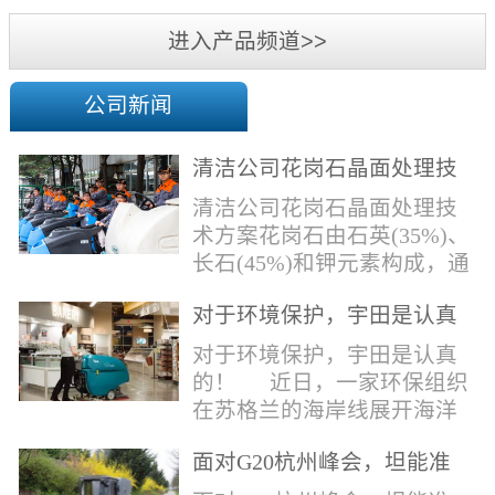
机
进入产品频道>>
公司新闻
清洁公司花岗石晶面处理技
术方案
清洁公司花岗石晶面处理技
术方案花岗石由石英(35%)、
长石(45%)和钾元素构成，通
常颜色为暗色，有的花岗岩
对于环境保护，宇田是认真
含有极少量的方解石，表面
的！
能看出具有矿物颗粒的结晶
对于环境保护，宇田是认真
体，硬度比大理石硬，硬度
的！ 近日，一家环保组织
在6.5左右。维护比大理石容
在苏格兰的海岸线展开海洋
易，但也有空隙，也会受污
污染的研究工作，记录下海
染，花岗石的种类根据石英,
面对G20杭州峰会，坦能准
洋塑料垃圾对英国海洋生物
云母和长石的占有比类而不
备好了！
所带来的影响。他们发现至