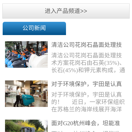
机
进入产品频道>>
公司新闻
清洁公司花岗石晶面处理技
术方案
清洁公司花岗石晶面处理技
术方案花岗石由石英(35%)、
长石(45%)和钾元素构成，通
常颜色为暗色，有的花岗岩
对于环境保护，宇田是认真
含有极少量的方解石，表面
的！
能看出具有矿物颗粒的结晶
对于环境保护，宇田是认真
体，硬度比大理石硬，硬度
的！ 近日，一家环保组织
在6.5左右。维护比大理石容
在苏格兰的海岸线展开海洋
易，但也有空隙，也会受污
污染的研究工作，记录下海
染，花岗石的种类根据石英,
面对G20杭州峰会，坦能准
洋塑料垃圾对英国海洋生物
云母和长石的占有比类而不
备好了！
所带来的影响。他们发现至