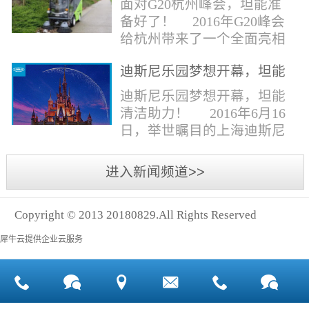
面对G20杭州峰会，坦能准
同。清洁公司花岗石晶面处
少有30个海滩存在塑料污染
备好了！ 2016年G20峰会
理技术方案有如下要点：
的情况。 该组织发动当地
给杭州带来了一个全面亮相
一、清洁设备、工具石材翻
的民众参与到清理垃圾的行
世界的机会,也是杭州接受全
新机、石材晶面处理机、吸
动中，希望以此提高公众对
迪斯尼乐园梦想开幕，坦能
球国际组织和世界人民检阅
水吸尘器、吹风机、花岗
海洋塑料垃圾污染的重视。
清洁助力！
的一次大考。多国元首齐聚
迪斯尼乐园梦想开幕，坦能
石...
理想中，大海...
杭州，在欣赏美丽西湖景色
清洁助力！ 2016年6月16
的同事，第一印象就是杭州
日，举世瞩目的上海迪斯尼
的城市整洁形象。 奥体博
乐园正式开园！米奇大街、
览城是本次峰会举办的核心
奇想花园、探险岛、宝藏
进入新闻频道>>
区域，主要囊括了奥体中
湾、明日世界和梦幻世界，
心、国际博览中心、超高层
六大主题园区将在同一天揭
双塔酒店和地铁上盖物业，
Copyright © 2013 20180829.All Rights Reserved
开神秘面纱。根据迪斯尼官
面...
方数据，迪斯尼开园客流将
犀牛云提供企业云服务
达到1000万人次，首年客流
将突破2500万人次，成为全
球接待人数最多的迪斯尼乐
园！ 位于浦东新区川...