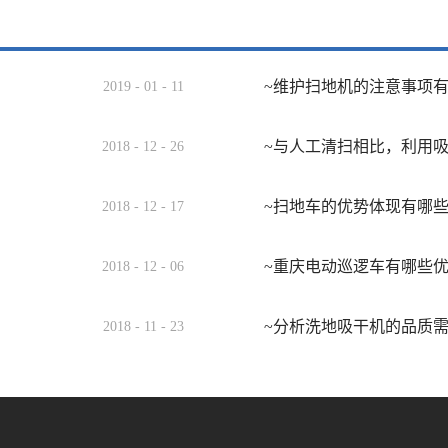
~维护扫地机的注意事项
2019
-
01
-
11
~与人工清扫相比，利用
2018
-
12
-
26
~扫地车的优势体现有哪
2018
-
12
-
17
~重庆电动巡逻车有哪些
2018
-
12
-
06
~分析洗地吸干机的品质
2018
-
11
-
23