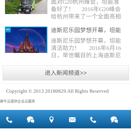
面对G20杭州峰会，坦能准
同。清洁公司花岗石晶面处
少有30个海滩存在塑料污染
备好了！ 2016年G20峰会
理技术方案有如下要点：
的情况。 该组织发动当地
给杭州带来了一个全面亮相
一、清洁设备、工具石材翻
的民众参与到清理垃圾的行
世界的机会,也是杭州接受全
新机、石材晶面处理机、吸
动中，希望以此提高公众对
迪斯尼乐园梦想开幕，坦能
球国际组织和世界人民检阅
水吸尘器、吹风机、花岗
海洋塑料垃圾污染的重视。
清洁助力！
的一次大考。多国元首齐聚
迪斯尼乐园梦想开幕，坦能
石...
理想中，大海...
杭州，在欣赏美丽西湖景色
清洁助力！ 2016年6月16
的同事，第一印象就是杭州
日，举世瞩目的上海迪斯尼
的城市整洁形象。 奥体博
乐园正式开园！米奇大街、
览城是本次峰会举办的核心
奇想花园、探险岛、宝藏
进入新闻频道>>
区域，主要囊括了奥体中
湾、明日世界和梦幻世界，
心、国际博览中心、超高层
六大主题园区将在同一天揭
双塔酒店和地铁上盖物业，
Copyright © 2013 20180829.All Rights Reserved
开神秘面纱。根据迪斯尼官
面...
方数据，迪斯尼开园客流将
犀牛云提供企业云服务
达到1000万人次，首年客流
将突破2500万人次，成为全
球接待人数最多的迪斯尼乐
园！ 位于浦东新区川...