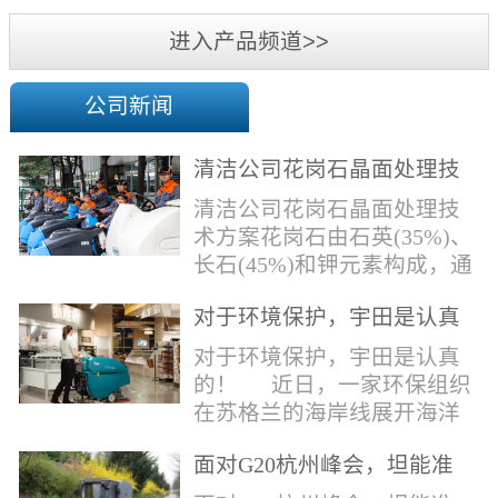
机
进入产品频道>>
公司新闻
清洁公司花岗石晶面处理技
术方案
清洁公司花岗石晶面处理技
术方案花岗石由石英(35%)、
长石(45%)和钾元素构成，通
常颜色为暗色，有的花岗岩
对于环境保护，宇田是认真
含有极少量的方解石，表面
的！
能看出具有矿物颗粒的结晶
对于环境保护，宇田是认真
体，硬度比大理石硬，硬度
的！ 近日，一家环保组织
在6.5左右。维护比大理石容
在苏格兰的海岸线展开海洋
易，但也有空隙，也会受污
污染的研究工作，记录下海
染，花岗石的种类根据石英,
面对G20杭州峰会，坦能准
洋塑料垃圾对英国海洋生物
云母和长石的占有比类而不
备好了！
所带来的影响。他们发现至