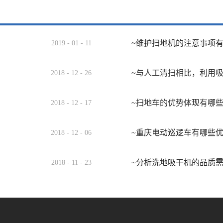
~维护扫地机的注意事项
2019
-
01
-
11
~与人工清扫相比，利用
2018
-
12
-
26
~扫地车的优势体现有哪
2018
-
12
-
17
~重庆电动巡逻车有哪些
2018
-
12
-
06
~分析洗地吸干机的品质
2018
-
11
-
23