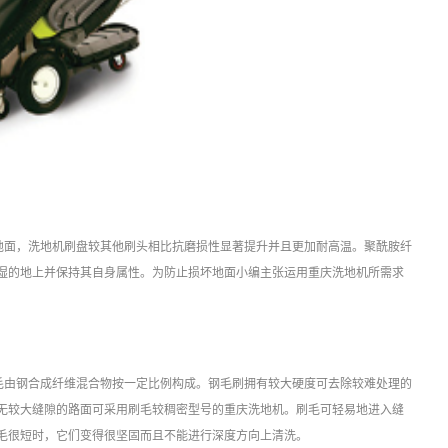
地面，洗地机刷盘较其他刷头相比抗磨损性显著提升并且更加耐高温。聚酰胺纤
湿的地上并保持其自身属性。为防止损坏地面小编主张运用重庆洗地机所需求
毛由钢合成纤维混合物按一定比例构成。钢毛刷拥有较大硬度可去除较难处理的
无较大缝隙的路面可采用刷毛较稠密型号的重庆洗地机。刷毛可轻易地进入缝
毛很短时，它们变得很坚固而且不能进行深度方向上清洗。