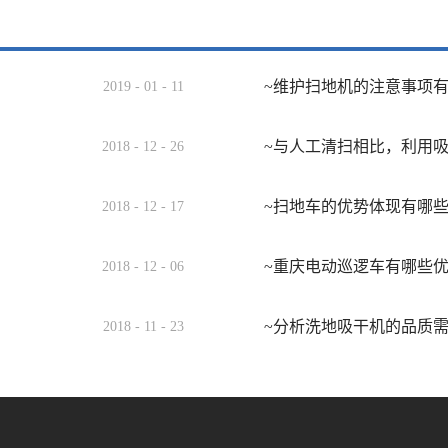
~维护扫地机的注意事项
2019
-
01
-
11
~与人工清扫相比，利用
2018
-
12
-
26
~扫地车的优势体现有哪
2018
-
12
-
17
~重庆电动巡逻车有哪些
2018
-
12
-
06
~分析洗地吸干机的品质
2018
-
11
-
23