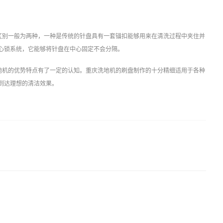
区别一般为两种，一种是传统的针盘具有一套锚扣能够用来在清洗过程中夹住并
心锁系统，它能够将针盘在中心固定不会分隔。
地机的优势特点有了一定的认知。重庆洗地机的刷盘制作的十分精细适用于各种
到达理想的清洁效果。