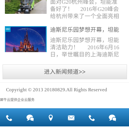
面对G20杭州峰会，坦能准
同。清洁公司花岗石晶面处
少有30个海滩存在塑料污染
备好了！ 2016年G20峰会
理技术方案有如下要点：
的情况。 该组织发动当地
给杭州带来了一个全面亮相
一、清洁设备、工具石材翻
的民众参与到清理垃圾的行
世界的机会,也是杭州接受全
新机、石材晶面处理机、吸
动中，希望以此提高公众对
迪斯尼乐园梦想开幕，坦能
球国际组织和世界人民检阅
水吸尘器、吹风机、花岗
海洋塑料垃圾污染的重视。
清洁助力！
的一次大考。多国元首齐聚
迪斯尼乐园梦想开幕，坦能
石...
理想中，大海...
杭州，在欣赏美丽西湖景色
清洁助力！ 2016年6月16
的同事，第一印象就是杭州
日，举世瞩目的上海迪斯尼
的城市整洁形象。 奥体博
乐园正式开园！米奇大街、
览城是本次峰会举办的核心
奇想花园、探险岛、宝藏
进入新闻频道>>
区域，主要囊括了奥体中
湾、明日世界和梦幻世界，
心、国际博览中心、超高层
六大主题园区将在同一天揭
双塔酒店和地铁上盖物业，
Copyright © 2013 20180829.All Rights Reserved
开神秘面纱。根据迪斯尼官
面...
方数据，迪斯尼开园客流将
犀牛云提供企业云服务
达到1000万人次，首年客流
将突破2500万人次，成为全
球接待人数最多的迪斯尼乐
园！ 位于浦东新区川...