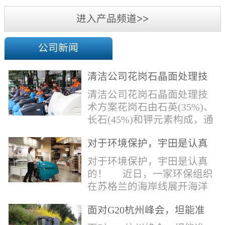
机
进入产品频道>>
公司新闻
清洁公司花岗石晶面处理技
术方案
清洁公司花岗石晶面处理技
术方案花岗石由石英(35%)、
长石(45%)和钾元素构成，通
常颜色为暗色，有的花岗岩
对于环境保护，宇田是认真
含有极少量的方解石，表面
的！
能看出具有矿物颗粒的结晶
对于环境保护，宇田是认真
体，硬度比大理石硬，硬度
的！ 近日，一家环保组织
在6.5左右。维护比大理石容
在苏格兰的海岸线展开海洋
易，但也有空隙，也会受污
污染的研究工作，记录下海
染，花岗石的种类根据石英,
面对G20杭州峰会，坦能准
洋塑料垃圾对英国海洋生物
云母和长石的占有比类而不
备好了！
所带来的影响。他们发现至