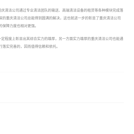
重庆清洁公司通过专业清洁团队的输送、高端清洁设备的租赁等各种模块完成落
深的重庆清洁公司总能得到圆满的解决，这也就进一步的彰显了重庆清洁公司
的保障力度也相对更强。
一定程度上彰显出其综合实力的雄厚，另一方面实力雄厚的重庆清洁公司也能通
行落实完善的，因而值得信赖和依托。