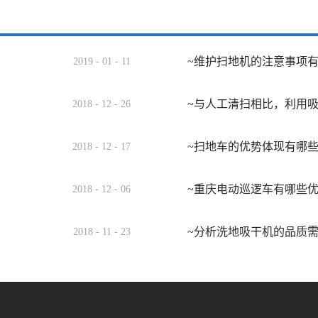
~维护扫地机的注意事项
2019
-
01
-
11
~与人工清扫相比，利用
2018
-
12
-
26
~扫地车的优势体现有哪
2018
-
12
-
17
~重庆电动巡逻车有哪些
2018
-
12
-
06
~分析洗地吸干机的品质
2018
-
11
-
23