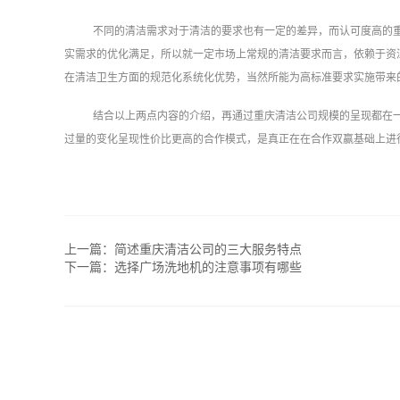
不同的清洁需求对于清洁的要求也有一定的差异，而认可度高的
实需求的优化满足，所以就一定市场上常规的清洁要求而言，依赖于资
在清洁卫生方面的规范化系统化优势，当然所能为高标准要求实施带来
结合以上两点内容的介绍，再通过重庆清洁公司规模的呈现都在
过量的变化呈现性价比更高的合作模式，是真正在在合作双赢基础上进
上一篇：
简述重庆清洁公司的三大服务特点
下一篇：
选择广场洗地机的注意事项有哪些