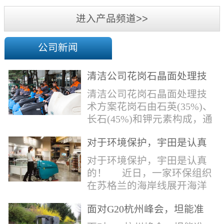
机
进入产品频道>>
公司新闻
清洁公司花岗石晶面处理技
术方案
清洁公司花岗石晶面处理技
术方案花岗石由石英(35%)、
长石(45%)和钾元素构成，通
常颜色为暗色，有的花岗岩
对于环境保护，宇田是认真
含有极少量的方解石，表面
的！
能看出具有矿物颗粒的结晶
对于环境保护，宇田是认真
体，硬度比大理石硬，硬度
的！ 近日，一家环保组织
在6.5左右。维护比大理石容
在苏格兰的海岸线展开海洋
易，但也有空隙，也会受污
污染的研究工作，记录下海
染，花岗石的种类根据石英,
面对G20杭州峰会，坦能准
洋塑料垃圾对英国海洋生物
云母和长石的占有比类而不
备好了！
所带来的影响。他们发现至