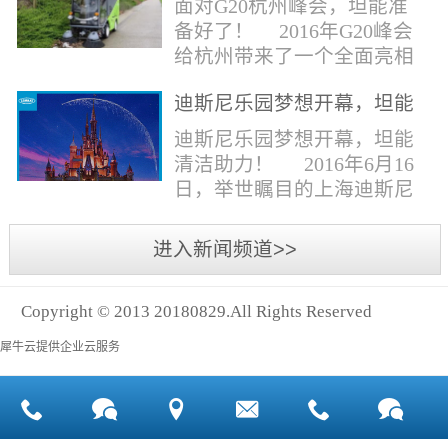
面对G20杭州峰会，坦能准
同。清洁公司花岗石晶面处
少有30个海滩存在塑料污染
备好了！ 2016年G20峰会
理技术方案有如下要点：
的情况。 该组织发动当地
给杭州带来了一个全面亮相
一、清洁设备、工具石材翻
的民众参与到清理垃圾的行
世界的机会,也是杭州接受全
新机、石材晶面处理机、吸
动中，希望以此提高公众对
迪斯尼乐园梦想开幕，坦能
球国际组织和世界人民检阅
水吸尘器、吹风机、花岗
海洋塑料垃圾污染的重视。
清洁助力！
的一次大考。多国元首齐聚
迪斯尼乐园梦想开幕，坦能
石...
理想中，大海...
杭州，在欣赏美丽西湖景色
清洁助力！ 2016年6月16
的同事，第一印象就是杭州
日，举世瞩目的上海迪斯尼
的城市整洁形象。 奥体博
乐园正式开园！米奇大街、
览城是本次峰会举办的核心
奇想花园、探险岛、宝藏
进入新闻频道>>
区域，主要囊括了奥体中
湾、明日世界和梦幻世界，
心、国际博览中心、超高层
六大主题园区将在同一天揭
双塔酒店和地铁上盖物业，
Copyright © 2013 20180829.All Rights Reserved
开神秘面纱。根据迪斯尼官
面...
方数据，迪斯尼开园客流将
犀牛云提供企业云服务
达到1000万人次，首年客流
将突破2500万人次，成为全
球接待人数最多的迪斯尼乐
园！ 位于浦东新区川...