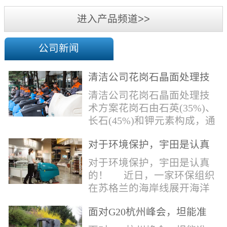
机
进入产品频道>>
公司新闻
清洁公司花岗石晶面处理技
术方案
清洁公司花岗石晶面处理技
术方案花岗石由石英(35%)、
长石(45%)和钾元素构成，通
常颜色为暗色，有的花岗岩
对于环境保护，宇田是认真
含有极少量的方解石，表面
的！
能看出具有矿物颗粒的结晶
对于环境保护，宇田是认真
体，硬度比大理石硬，硬度
的！ 近日，一家环保组织
在6.5左右。维护比大理石容
在苏格兰的海岸线展开海洋
易，但也有空隙，也会受污
污染的研究工作，记录下海
染，花岗石的种类根据石英,
面对G20杭州峰会，坦能准
洋塑料垃圾对英国海洋生物
云母和长石的占有比类而不
备好了！
所带来的影响。他们发现至