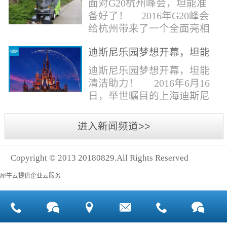
面对G20杭州峰会，坦能准
同。清洁公司花岗石晶面处
少有30个海滩存在塑料污染
备好了！ 2016年G20峰会
理技术方案有如下要点：
的情况。 该组织发动当地
给杭州带来了一个全面亮相
一、清洁设备、工具石材翻
的民众参与到清理垃圾的行
世界的机会,也是杭州接受全
新机、石材晶面处理机、吸
动中，希望以此提高公众对
迪斯尼乐园梦想开幕，坦能
球国际组织和世界人民检阅
水吸尘器、吹风机、花岗
海洋塑料垃圾污染的重视。
清洁助力！
的一次大考。多国元首齐聚
迪斯尼乐园梦想开幕，坦能
石...
理想中，大海...
杭州，在欣赏美丽西湖景色
清洁助力！ 2016年6月16
的同事，第一印象就是杭州
日，举世瞩目的上海迪斯尼
的城市整洁形象。 奥体博
乐园正式开园！米奇大街、
览城是本次峰会举办的核心
奇想花园、探险岛、宝藏
进入新闻频道>>
区域，主要囊括了奥体中
湾、明日世界和梦幻世界，
心、国际博览中心、超高层
六大主题园区将在同一天揭
双塔酒店和地铁上盖物业，
Copyright © 2013 20180829.All Rights Reserved
开神秘面纱。根据迪斯尼官
面...
方数据，迪斯尼开园客流将
犀牛云提供企业云服务
达到1000万人次，首年客流
将突破2500万人次，成为全
球接待人数最多的迪斯尼乐
园！ 位于浦东新区川...