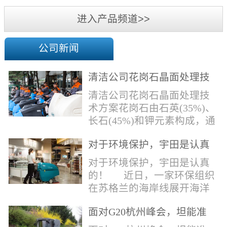
机
进入产品频道>>
公司新闻
清洁公司花岗石晶面处理技
术方案
清洁公司花岗石晶面处理技
术方案花岗石由石英(35%)、
长石(45%)和钾元素构成，通
常颜色为暗色，有的花岗岩
对于环境保护，宇田是认真
含有极少量的方解石，表面
的！
能看出具有矿物颗粒的结晶
对于环境保护，宇田是认真
体，硬度比大理石硬，硬度
的！ 近日，一家环保组织
在6.5左右。维护比大理石容
在苏格兰的海岸线展开海洋
易，但也有空隙，也会受污
污染的研究工作，记录下海
染，花岗石的种类根据石英,
面对G20杭州峰会，坦能准
洋塑料垃圾对英国海洋生物
云母和长石的占有比类而不
备好了！
所带来的影响。他们发现至