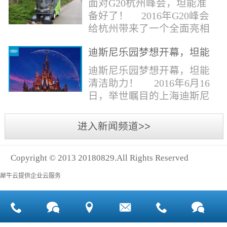
面对G20杭州峰会，坦能准
同。清洁公司花岗石晶面处
少有30个海滩存在塑料污染
备好了！ 2016年G20峰会
理技术方案有如下要点：
的情况。 该组织发动当地
给杭州带来了一个全面亮相
一、清洁设备、工具石材翻
的民众参与到清理垃圾的行
世界的机会,也是杭州接受全
新机、石材晶面处理机、吸
动中，希望以此提高公众对
迪斯尼乐园梦想开幕，坦能
球国际组织和世界人民检阅
水吸尘器、吹风机、花岗
海洋塑料垃圾污染的重视。
清洁助力！
的一次大考。多国元首齐聚
迪斯尼乐园梦想开幕，坦能
石...
理想中，大海...
杭州，在欣赏美丽西湖景色
清洁助力！ 2016年6月16
的同事，第一印象就是杭州
日，举世瞩目的上海迪斯尼
的城市整洁形象。 奥体博
乐园正式开园！米奇大街、
览城是本次峰会举办的核心
奇想花园、探险岛、宝藏
进入新闻频道>>
区域，主要囊括了奥体中
湾、明日世界和梦幻世界，
心、国际博览中心、超高层
六大主题园区将在同一天揭
双塔酒店和地铁上盖物业，
Copyright © 2013 20180829.All Rights Reserved
开神秘面纱。根据迪斯尼官
面...
方数据，迪斯尼开园客流将
犀牛云提供企业云服务
达到1000万人次，首年客流
将突破2500万人次，成为全
球接待人数最多的迪斯尼乐
园！ 位于浦东新区川...