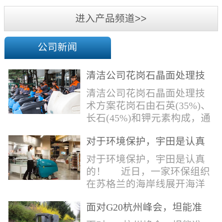
机
进入产品频道>>
公司新闻
清洁公司花岗石晶面处理技
术方案
清洁公司花岗石晶面处理技
术方案花岗石由石英(35%)、
长石(45%)和钾元素构成，通
常颜色为暗色，有的花岗岩
对于环境保护，宇田是认真
含有极少量的方解石，表面
的！
能看出具有矿物颗粒的结晶
对于环境保护，宇田是认真
体，硬度比大理石硬，硬度
的！ 近日，一家环保组织
在6.5左右。维护比大理石容
在苏格兰的海岸线展开海洋
易，但也有空隙，也会受污
污染的研究工作，记录下海
染，花岗石的种类根据石英,
面对G20杭州峰会，坦能准
洋塑料垃圾对英国海洋生物
云母和长石的占有比类而不
备好了！
所带来的影响。他们发现至