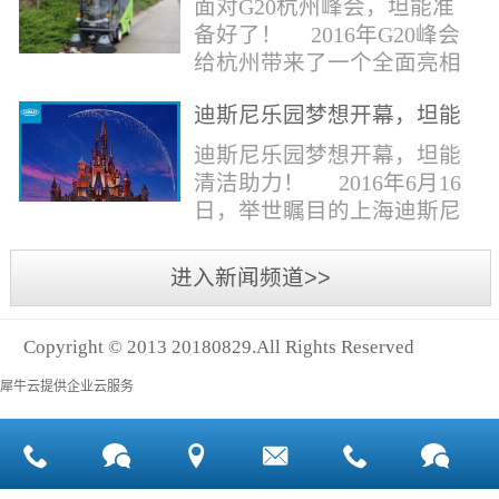
面对G20杭州峰会，坦能准
同。清洁公司花岗石晶面处
少有30个海滩存在塑料污染
备好了！ 2016年G20峰会
理技术方案有如下要点：
的情况。 该组织发动当地
给杭州带来了一个全面亮相
一、清洁设备、工具石材翻
的民众参与到清理垃圾的行
世界的机会,也是杭州接受全
新机、石材晶面处理机、吸
动中，希望以此提高公众对
迪斯尼乐园梦想开幕，坦能
球国际组织和世界人民检阅
水吸尘器、吹风机、花岗
海洋塑料垃圾污染的重视。
清洁助力！
的一次大考。多国元首齐聚
迪斯尼乐园梦想开幕，坦能
石...
理想中，大海...
杭州，在欣赏美丽西湖景色
清洁助力！ 2016年6月16
的同事，第一印象就是杭州
日，举世瞩目的上海迪斯尼
的城市整洁形象。 奥体博
乐园正式开园！米奇大街、
览城是本次峰会举办的核心
奇想花园、探险岛、宝藏
进入新闻频道>>
区域，主要囊括了奥体中
湾、明日世界和梦幻世界，
心、国际博览中心、超高层
六大主题园区将在同一天揭
双塔酒店和地铁上盖物业，
Copyright © 2013 20180829.All Rights Reserved
开神秘面纱。根据迪斯尼官
面...
方数据，迪斯尼开园客流将
犀牛云提供企业云服务
达到1000万人次，首年客流
将突破2500万人次，成为全
球接待人数最多的迪斯尼乐
园！ 位于浦东新区川...