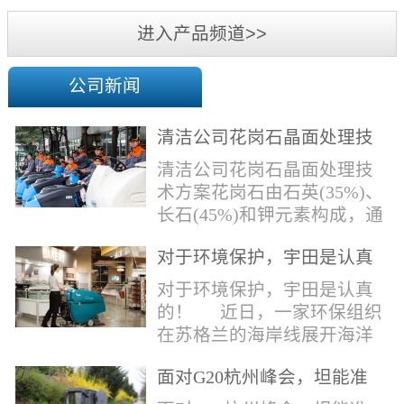
机
进入产品频道>>
公司新闻
清洁公司花岗石晶面处理技
术方案
清洁公司花岗石晶面处理技
术方案花岗石由石英(35%)、
长石(45%)和钾元素构成，通
常颜色为暗色，有的花岗岩
对于环境保护，宇田是认真
含有极少量的方解石，表面
的！
能看出具有矿物颗粒的结晶
对于环境保护，宇田是认真
体，硬度比大理石硬，硬度
的！ 近日，一家环保组织
在6.5左右。维护比大理石容
在苏格兰的海岸线展开海洋
易，但也有空隙，也会受污
污染的研究工作，记录下海
染，花岗石的种类根据石英,
面对G20杭州峰会，坦能准
洋塑料垃圾对英国海洋生物
云母和长石的占有比类而不
备好了！
所带来的影响。他们发现至