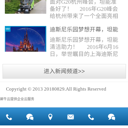
面对G20杭州峰会，坦能准
同。清洁公司花岗石晶面处
少有30个海滩存在塑料污染
备好了！ 2016年G20峰会
理技术方案有如下要点：
的情况。 该组织发动当地
给杭州带来了一个全面亮相
一、清洁设备、工具石材翻
的民众参与到清理垃圾的行
世界的机会,也是杭州接受全
新机、石材晶面处理机、吸
动中，希望以此提高公众对
迪斯尼乐园梦想开幕，坦能
球国际组织和世界人民检阅
水吸尘器、吹风机、花岗
海洋塑料垃圾污染的重视。
清洁助力！
的一次大考。多国元首齐聚
迪斯尼乐园梦想开幕，坦能
石...
理想中，大海...
杭州，在欣赏美丽西湖景色
清洁助力！ 2016年6月16
的同事，第一印象就是杭州
日，举世瞩目的上海迪斯尼
的城市整洁形象。 奥体博
乐园正式开园！米奇大街、
览城是本次峰会举办的核心
奇想花园、探险岛、宝藏
进入新闻频道>>
区域，主要囊括了奥体中
湾、明日世界和梦幻世界，
心、国际博览中心、超高层
六大主题园区将在同一天揭
双塔酒店和地铁上盖物业，
Copyright © 2013 20180829.All Rights Reserved
开神秘面纱。根据迪斯尼官
面...
方数据，迪斯尼开园客流将
犀牛云提供企业云服务
达到1000万人次，首年客流
将突破2500万人次，成为全
球接待人数最多的迪斯尼乐
园！ 位于浦东新区川...