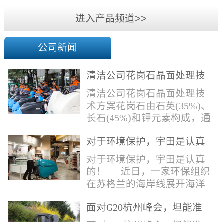
机
进入产品频道>>
公司新闻
清洁公司花岗石晶面处理技
术方案
清洁公司花岗石晶面处理技
术方案花岗石由石英(35%)、
长石(45%)和钾元素构成，通
常颜色为暗色，有的花岗岩
对于环境保护，宇田是认真
含有极少量的方解石，表面
的！
能看出具有矿物颗粒的结晶
对于环境保护，宇田是认真
体，硬度比大理石硬，硬度
的！ 近日，一家环保组织
在6.5左右。维护比大理石容
在苏格兰的海岸线展开海洋
易，但也有空隙，也会受污
污染的研究工作，记录下海
染，花岗石的种类根据石英,
面对G20杭州峰会，坦能准
洋塑料垃圾对英国海洋生物
云母和长石的占有比类而不
备好了！
所带来的影响。他们发现至