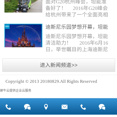
面对G20杭州峰会，坦能准
同。清洁公司花岗石晶面处
少有30个海滩存在塑料污染
备好了！ 2016年G20峰会
理技术方案有如下要点：
的情况。 该组织发动当地
给杭州带来了一个全面亮相
一、清洁设备、工具石材翻
的民众参与到清理垃圾的行
世界的机会,也是杭州接受全
新机、石材晶面处理机、吸
动中，希望以此提高公众对
迪斯尼乐园梦想开幕，坦能
球国际组织和世界人民检阅
水吸尘器、吹风机、花岗
海洋塑料垃圾污染的重视。
清洁助力！
的一次大考。多国元首齐聚
迪斯尼乐园梦想开幕，坦能
石...
理想中，大海...
杭州，在欣赏美丽西湖景色
清洁助力！ 2016年6月16
的同事，第一印象就是杭州
日，举世瞩目的上海迪斯尼
的城市整洁形象。 奥体博
乐园正式开园！米奇大街、
览城是本次峰会举办的核心
奇想花园、探险岛、宝藏
进入新闻频道>>
区域，主要囊括了奥体中
湾、明日世界和梦幻世界，
心、国际博览中心、超高层
六大主题园区将在同一天揭
双塔酒店和地铁上盖物业，
Copyright © 2013 20180829.All Rights Reserved
开神秘面纱。根据迪斯尼官
面...
方数据，迪斯尼开园客流将
犀牛云提供企业云服务
达到1000万人次，首年客流
将突破2500万人次，成为全
球接待人数最多的迪斯尼乐
园！ 位于浦东新区川...