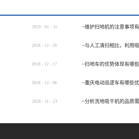
~维护扫地机的注意事项
2019
-
01
-
11
~与人工清扫相比，利用
2018
-
12
-
26
~扫地车的优势体现有哪
2018
-
12
-
17
~重庆电动巡逻车有哪些
2018
-
12
-
06
~分析洗地吸干机的品质
2018
-
11
-
23