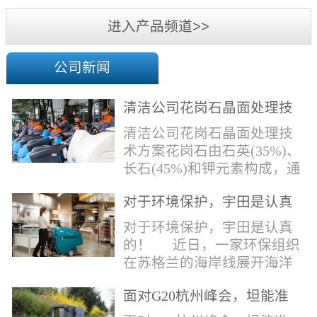
机
进入产品频道>>
公司新闻
清洁公司花岗石晶面处理技
术方案
清洁公司花岗石晶面处理技
术方案花岗石由石英(35%)、
长石(45%)和钾元素构成，通
常颜色为暗色，有的花岗岩
对于环境保护，宇田是认真
含有极少量的方解石，表面
的！
能看出具有矿物颗粒的结晶
对于环境保护，宇田是认真
体，硬度比大理石硬，硬度
的！ 近日，一家环保组织
在6.5左右。维护比大理石容
在苏格兰的海岸线展开海洋
易，但也有空隙，也会受污
污染的研究工作，记录下海
染，花岗石的种类根据石英,
面对G20杭州峰会，坦能准
洋塑料垃圾对英国海洋生物
云母和长石的占有比类而不
备好了！
所带来的影响。他们发现至