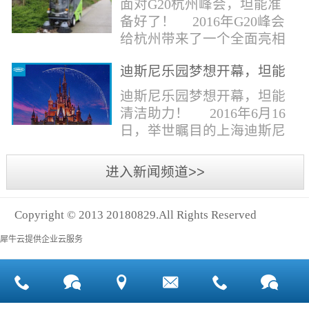
面对G20杭州峰会，坦能准
同。清洁公司花岗石晶面处
少有30个海滩存在塑料污染
备好了！ 2016年G20峰会
理技术方案有如下要点：
的情况。 该组织发动当地
给杭州带来了一个全面亮相
一、清洁设备、工具石材翻
的民众参与到清理垃圾的行
世界的机会,也是杭州接受全
新机、石材晶面处理机、吸
动中，希望以此提高公众对
迪斯尼乐园梦想开幕，坦能
球国际组织和世界人民检阅
水吸尘器、吹风机、花岗
海洋塑料垃圾污染的重视。
清洁助力！
的一次大考。多国元首齐聚
迪斯尼乐园梦想开幕，坦能
石...
理想中，大海...
杭州，在欣赏美丽西湖景色
清洁助力！ 2016年6月16
的同事，第一印象就是杭州
日，举世瞩目的上海迪斯尼
的城市整洁形象。 奥体博
乐园正式开园！米奇大街、
览城是本次峰会举办的核心
奇想花园、探险岛、宝藏
进入新闻频道>>
区域，主要囊括了奥体中
湾、明日世界和梦幻世界，
心、国际博览中心、超高层
六大主题园区将在同一天揭
双塔酒店和地铁上盖物业，
Copyright © 2013 20180829.All Rights Reserved
开神秘面纱。根据迪斯尼官
面...
方数据，迪斯尼开园客流将
犀牛云提供企业云服务
达到1000万人次，首年客流
将突破2500万人次，成为全
球接待人数最多的迪斯尼乐
园！ 位于浦东新区川...