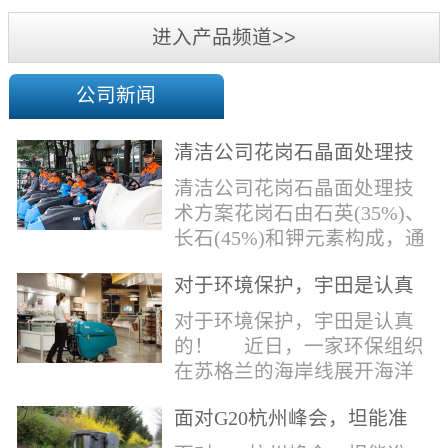
机
进入产品频道>>
公司新闻
清洁公司花岗石晶面处理技
术方案
清洁公司花岗石晶面处理技
术方案花岗石由石英(35%)、
长石(45%)和钾元素构成，通
常颜色为暗色，有的花岗岩
对于环境保护，宇田是认真
含有极少量的方解石，表面
的！
能看出具有矿物颗粒的结晶
对于环境保护，宇田是认真
体，硬度比大理石硬，硬度
的！ 近日，一家环保组织
在6.5左右。维护比大理石容
在苏格兰的海岸线展开海洋
易，但也有空隙，也会受污
污染的研究工作，记录下海
染，花岗石的种类根据石英,
面对G20杭州峰会，坦能准
洋塑料垃圾对英国海洋生物
云母和长石的占有比类而不
备好了！
所带来的影响。他们发现至