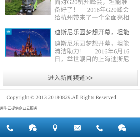
面对G20杭州峰会，坦能准
同。清洁公司花岗石晶面处
少有30个海滩存在塑料污染
备好了！ 2016年G20峰会
理技术方案有如下要点：
的情况。 该组织发动当地
给杭州带来了一个全面亮相
一、清洁设备、工具石材翻
的民众参与到清理垃圾的行
世界的机会,也是杭州接受全
新机、石材晶面处理机、吸
动中，希望以此提高公众对
迪斯尼乐园梦想开幕，坦能
球国际组织和世界人民检阅
水吸尘器、吹风机、花岗
海洋塑料垃圾污染的重视。
清洁助力！
的一次大考。多国元首齐聚
迪斯尼乐园梦想开幕，坦能
石...
理想中，大海...
杭州，在欣赏美丽西湖景色
清洁助力！ 2016年6月16
的同事，第一印象就是杭州
日，举世瞩目的上海迪斯尼
的城市整洁形象。 奥体博
乐园正式开园！米奇大街、
览城是本次峰会举办的核心
奇想花园、探险岛、宝藏
进入新闻频道>>
区域，主要囊括了奥体中
湾、明日世界和梦幻世界，
心、国际博览中心、超高层
六大主题园区将在同一天揭
双塔酒店和地铁上盖物业，
Copyright © 2013 20180829.All Rights Reserved
开神秘面纱。根据迪斯尼官
面...
方数据，迪斯尼开园客流将
犀牛云提供企业云服务
达到1000万人次，首年客流
将突破2500万人次，成为全
球接待人数最多的迪斯尼乐
园！ 位于浦东新区川...