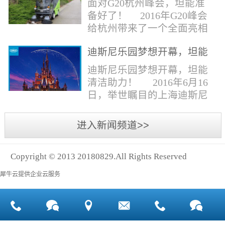
面对G20杭州峰会，坦能准
同。清洁公司花岗石晶面处
少有30个海滩存在塑料污染
备好了！ 2016年G20峰会
理技术方案有如下要点：
的情况。 该组织发动当地
给杭州带来了一个全面亮相
一、清洁设备、工具石材翻
的民众参与到清理垃圾的行
世界的机会,也是杭州接受全
新机、石材晶面处理机、吸
动中，希望以此提高公众对
迪斯尼乐园梦想开幕，坦能
球国际组织和世界人民检阅
水吸尘器、吹风机、花岗
海洋塑料垃圾污染的重视。
清洁助力！
的一次大考。多国元首齐聚
迪斯尼乐园梦想开幕，坦能
石...
理想中，大海...
杭州，在欣赏美丽西湖景色
清洁助力！ 2016年6月16
的同事，第一印象就是杭州
日，举世瞩目的上海迪斯尼
的城市整洁形象。 奥体博
乐园正式开园！米奇大街、
览城是本次峰会举办的核心
奇想花园、探险岛、宝藏
进入新闻频道>>
区域，主要囊括了奥体中
湾、明日世界和梦幻世界，
心、国际博览中心、超高层
六大主题园区将在同一天揭
双塔酒店和地铁上盖物业，
Copyright © 2013 20180829.All Rights Reserved
开神秘面纱。根据迪斯尼官
面...
方数据，迪斯尼开园客流将
犀牛云提供企业云服务
达到1000万人次，首年客流
将突破2500万人次，成为全
球接待人数最多的迪斯尼乐
园！ 位于浦东新区川...