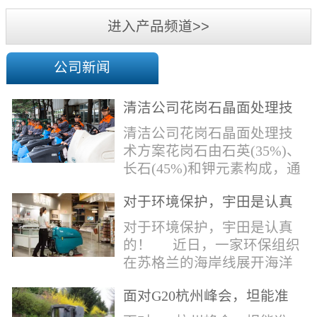
机
进入产品频道>>
公司新闻
清洁公司花岗石晶面处理技
术方案
清洁公司花岗石晶面处理技
术方案花岗石由石英(35%)、
长石(45%)和钾元素构成，通
常颜色为暗色，有的花岗岩
对于环境保护，宇田是认真
含有极少量的方解石，表面
的！
能看出具有矿物颗粒的结晶
对于环境保护，宇田是认真
体，硬度比大理石硬，硬度
的！ 近日，一家环保组织
在6.5左右。维护比大理石容
在苏格兰的海岸线展开海洋
易，但也有空隙，也会受污
污染的研究工作，记录下海
染，花岗石的种类根据石英,
面对G20杭州峰会，坦能准
洋塑料垃圾对英国海洋生物
云母和长石的占有比类而不
备好了！
所带来的影响。他们发现至