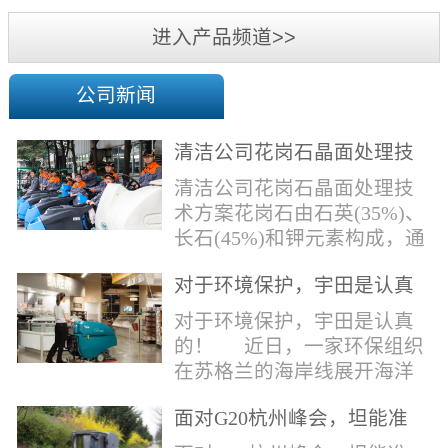
机
进入产品频道>>
公司新闻
清洁公司花岗石晶面处理技
术方案
清洁公司花岗石晶面处理技
术方案花岗石由石英(35%)、
长石(45%)和钾元素构成，通
常颜色为暗色，有的花岗岩
对于环境保护，宇田是认真
含有极少量的方解石，表面
的！
能看出具有矿物颗粒的结晶
对于环境保护，宇田是认真
体，硬度比大理石硬，硬度
的！ 近日，一家环保组织
在6.5左右。维护比大理石容
在苏格兰的海岸线展开海洋
易，但也有空隙，也会受污
污染的研究工作，记录下海
染，花岗石的种类根据石英,
面对G20杭州峰会，坦能准
洋塑料垃圾对英国海洋生物
云母和长石的占有比类而不
备好了！
所带来的影响。他们发现至