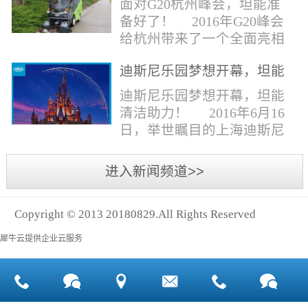
面对G20杭州峰会，坦能准
同。清洁公司花岗石晶面处
少有30个海滩存在塑料污染
备好了！ 2016年G20峰会
理技术方案有如下要点：
的情况。 该组织发动当地
给杭州带来了一个全面亮相
一、清洁设备、工具石材翻
的民众参与到清理垃圾的行
世界的机会,也是杭州接受全
新机、石材晶面处理机、吸
动中，希望以此提高公众对
迪斯尼乐园梦想开幕，坦能
球国际组织和世界人民检阅
水吸尘器、吹风机、花岗
海洋塑料垃圾污染的重视。
清洁助力！
的一次大考。多国元首齐聚
迪斯尼乐园梦想开幕，坦能
石...
理想中，大海...
杭州，在欣赏美丽西湖景色
清洁助力！ 2016年6月16
的同事，第一印象就是杭州
日，举世瞩目的上海迪斯尼
的城市整洁形象。 奥体博
乐园正式开园！米奇大街、
览城是本次峰会举办的核心
奇想花园、探险岛、宝藏
进入新闻频道>>
区域，主要囊括了奥体中
湾、明日世界和梦幻世界，
心、国际博览中心、超高层
六大主题园区将在同一天揭
双塔酒店和地铁上盖物业，
Copyright © 2013 20180829.All Rights Reserved
开神秘面纱。根据迪斯尼官
面...
方数据，迪斯尼开园客流将
犀牛云提供企业云服务
达到1000万人次，首年客流
将突破2500万人次，成为全
球接待人数最多的迪斯尼乐
园！ 位于浦东新区川...