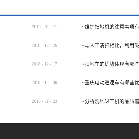
~维护扫地机的注意事项
2019
-
01
-
11
~与人工清扫相比，利用
2018
-
12
-
26
~扫地车的优势体现有哪
2018
-
12
-
17
~重庆电动巡逻车有哪些
2018
-
12
-
06
~分析洗地吸干机的品质
2018
-
11
-
23