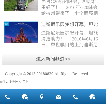
面对G20杭州峰会，坦能准
同。清洁公司花岗石晶面处
少有30个海滩存在塑料污染
备好了！ 2016年G20峰会
理技术方案有如下要点：
的情况。 该组织发动当地
给杭州带来了一个全面亮相
一、清洁设备、工具石材翻
的民众参与到清理垃圾的行
世界的机会,也是杭州接受全
新机、石材晶面处理机、吸
动中，希望以此提高公众对
迪斯尼乐园梦想开幕，坦能
球国际组织和世界人民检阅
水吸尘器、吹风机、花岗
海洋塑料垃圾污染的重视。
清洁助力！
的一次大考。多国元首齐聚
迪斯尼乐园梦想开幕，坦能
石...
理想中，大海...
杭州，在欣赏美丽西湖景色
清洁助力！ 2016年6月16
的同事，第一印象就是杭州
日，举世瞩目的上海迪斯尼
的城市整洁形象。 奥体博
乐园正式开园！米奇大街、
览城是本次峰会举办的核心
奇想花园、探险岛、宝藏
进入新闻频道>>
区域，主要囊括了奥体中
湾、明日世界和梦幻世界，
心、国际博览中心、超高层
六大主题园区将在同一天揭
双塔酒店和地铁上盖物业，
Copyright © 2013 20180829.All Rights Reserved
开神秘面纱。根据迪斯尼官
面...
方数据，迪斯尼开园客流将
犀牛云提供企业云服务
达到1000万人次，首年客流
将突破2500万人次，成为全
球接待人数最多的迪斯尼乐
园！ 位于浦东新区川...