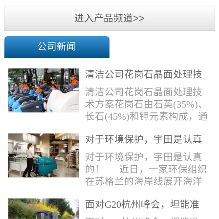
机
进入产品频道>>
公司新闻
清洁公司花岗石晶面处理技
术方案
清洁公司花岗石晶面处理技
术方案花岗石由石英(35%)、
长石(45%)和钾元素构成，通
常颜色为暗色，有的花岗岩
对于环境保护，宇田是认真
含有极少量的方解石，表面
的！
能看出具有矿物颗粒的结晶
对于环境保护，宇田是认真
体，硬度比大理石硬，硬度
的！ 近日，一家环保组织
在6.5左右。维护比大理石容
在苏格兰的海岸线展开海洋
易，但也有空隙，也会受污
污染的研究工作，记录下海
染，花岗石的种类根据石英,
面对G20杭州峰会，坦能准
洋塑料垃圾对英国海洋生物
云母和长石的占有比类而不
备好了！
所带来的影响。他们发现至