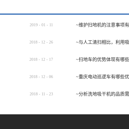
~维护扫地机的注意事项
2019
-
01
-
11
~与人工清扫相比，利用
2018
-
12
-
26
~扫地车的优势体现有哪
2018
-
12
-
17
~重庆电动巡逻车有哪些
2018
-
12
-
06
~分析洗地吸干机的品质
2018
-
11
-
23