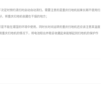
下次定时预约清扫时启动自动清扫。需要注意的是重庆扫地机如果长期不使用扫
好，将重庆扫地机收藏在干燥的地方；
号是不能在潮湿的环境中使用，同时长时间运转的重庆扫地机还应该注意其温度
用重庆扫地机的情况下，将电池取出并稳妥收藏起来能够起到扫地机的保护作