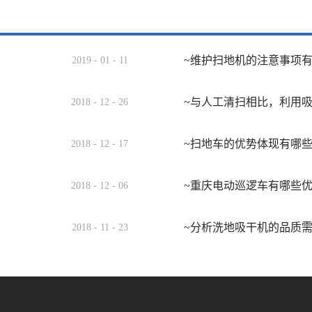
~维护扫地机的注意事项
2019
-
01
-
11
~与人工清扫相比，利用
2018
-
12
-
26
~扫地车的优势体现有哪
2018
-
12
-
17
~重庆电动巡逻车有哪些
2018
-
12
-
06
~分析洗地吸干机的品质
2018
-
11
-
23