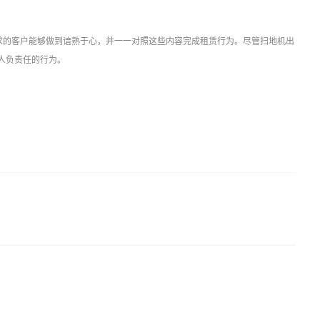
求的客户能够做到谙熟于心，并一一对照这些内容完成租赁行为。尽管扫地机出
人负责任的行为。