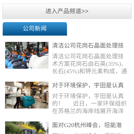
机
进入产品频道>>
公司新闻
清洁公司花岗石晶面处理技
术方案
清洁公司花岗石晶面处理技
术方案花岗石由石英(35%)、
长石(45%)和钾元素构成，通
常颜色为暗色，有的花岗岩
对于环境保护，宇田是认真
含有极少量的方解石，表面
的！
能看出具有矿物颗粒的结晶
对于环境保护，宇田是认真
体，硬度比大理石硬，硬度
的！ 近日，一家环保组织
在6.5左右。维护比大理石容
在苏格兰的海岸线展开海洋
易，但也有空隙，也会受污
污染的研究工作，记录下海
染，花岗石的种类根据石英,
面对G20杭州峰会，坦能准
洋塑料垃圾对英国海洋生物
云母和长石的占有比类而不
备好了！
所带来的影响。他们发现至