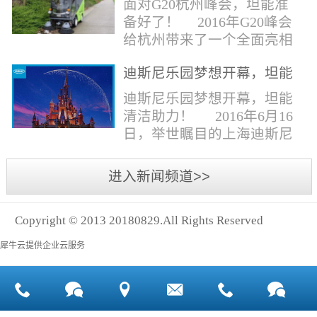
面对G20杭州峰会，坦能准
同。清洁公司花岗石晶面处
少有30个海滩存在塑料污染
备好了！ 2016年G20峰会
理技术方案有如下要点：
的情况。 该组织发动当地
给杭州带来了一个全面亮相
一、清洁设备、工具石材翻
的民众参与到清理垃圾的行
世界的机会,也是杭州接受全
新机、石材晶面处理机、吸
动中，希望以此提高公众对
迪斯尼乐园梦想开幕，坦能
球国际组织和世界人民检阅
水吸尘器、吹风机、花岗
海洋塑料垃圾污染的重视。
清洁助力！
的一次大考。多国元首齐聚
迪斯尼乐园梦想开幕，坦能
石...
理想中，大海...
杭州，在欣赏美丽西湖景色
清洁助力！ 2016年6月16
的同事，第一印象就是杭州
日，举世瞩目的上海迪斯尼
的城市整洁形象。 奥体博
乐园正式开园！米奇大街、
览城是本次峰会举办的核心
奇想花园、探险岛、宝藏
进入新闻频道>>
区域，主要囊括了奥体中
湾、明日世界和梦幻世界，
心、国际博览中心、超高层
六大主题园区将在同一天揭
双塔酒店和地铁上盖物业，
Copyright © 2013 20180829.All Rights Reserved
开神秘面纱。根据迪斯尼官
面...
方数据，迪斯尼开园客流将
犀牛云提供企业云服务
达到1000万人次，首年客流
将突破2500万人次，成为全
球接待人数最多的迪斯尼乐
园！ 位于浦东新区川...