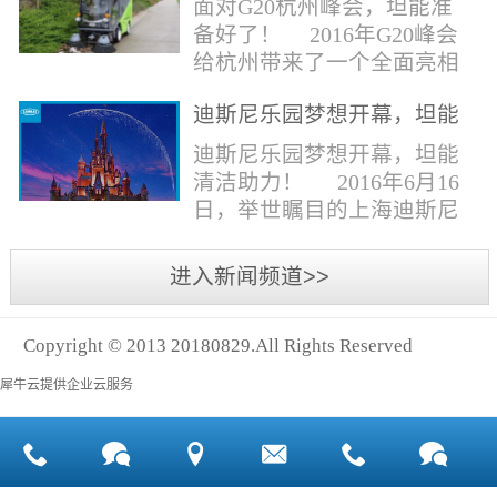
面对G20杭州峰会，坦能准
同。清洁公司花岗石晶面处
少有30个海滩存在塑料污染
备好了！ 2016年G20峰会
理技术方案有如下要点：
的情况。 该组织发动当地
给杭州带来了一个全面亮相
一、清洁设备、工具石材翻
的民众参与到清理垃圾的行
世界的机会,也是杭州接受全
新机、石材晶面处理机、吸
动中，希望以此提高公众对
迪斯尼乐园梦想开幕，坦能
球国际组织和世界人民检阅
水吸尘器、吹风机、花岗
海洋塑料垃圾污染的重视。
清洁助力！
的一次大考。多国元首齐聚
迪斯尼乐园梦想开幕，坦能
石...
理想中，大海...
杭州，在欣赏美丽西湖景色
清洁助力！ 2016年6月16
的同事，第一印象就是杭州
日，举世瞩目的上海迪斯尼
的城市整洁形象。 奥体博
乐园正式开园！米奇大街、
览城是本次峰会举办的核心
奇想花园、探险岛、宝藏
进入新闻频道>>
区域，主要囊括了奥体中
湾、明日世界和梦幻世界，
心、国际博览中心、超高层
六大主题园区将在同一天揭
双塔酒店和地铁上盖物业，
Copyright © 2013 20180829.All Rights Reserved
开神秘面纱。根据迪斯尼官
面...
方数据，迪斯尼开园客流将
犀牛云提供企业云服务
达到1000万人次，首年客流
将突破2500万人次，成为全
球接待人数最多的迪斯尼乐
园！ 位于浦东新区川...