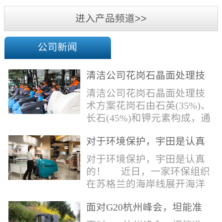
机
进入产品频道>>
公司新闻
清洁公司花岗石晶面处理技
术方案
清洁公司花岗石晶面处理技
术方案花岗石由石英(35%)、
长石(45%)和钾元素构成，通
常颜色为暗色，有的花岗岩
对于环境保护，宇田是认真
含有极少量的方解石，表面
的！
能看出具有矿物颗粒的结晶
对于环境保护，宇田是认真
体，硬度比大理石硬，硬度
的！ 近日，一家环保组织
在6.5左右。维护比大理石容
在苏格兰的海岸线展开海洋
易，但也有空隙，也会受污
污染的研究工作，记录下海
染，花岗石的种类根据石英,
面对G20杭州峰会，坦能准
洋塑料垃圾对英国海洋生物
云母和长石的占有比类而不
备好了！
所带来的影响。他们发现至