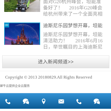
面对G20杭州峰会，坦能准
同。清洁公司花岗石晶面处
少有30个海滩存在塑料污染
备好了！ 2016年G20峰会
理技术方案有如下要点：
的情况。 该组织发动当地
给杭州带来了一个全面亮相
一、清洁设备、工具石材翻
的民众参与到清理垃圾的行
世界的机会,也是杭州接受全
新机、石材晶面处理机、吸
动中，希望以此提高公众对
迪斯尼乐园梦想开幕，坦能
球国际组织和世界人民检阅
水吸尘器、吹风机、花岗
海洋塑料垃圾污染的重视。
清洁助力！
的一次大考。多国元首齐聚
迪斯尼乐园梦想开幕，坦能
石...
理想中，大海...
杭州，在欣赏美丽西湖景色
清洁助力！ 2016年6月16
的同事，第一印象就是杭州
日，举世瞩目的上海迪斯尼
的城市整洁形象。 奥体博
乐园正式开园！米奇大街、
览城是本次峰会举办的核心
奇想花园、探险岛、宝藏
进入新闻频道>>
区域，主要囊括了奥体中
湾、明日世界和梦幻世界，
心、国际博览中心、超高层
六大主题园区将在同一天揭
双塔酒店和地铁上盖物业，
Copyright © 2013 20180829.All Rights Reserved
开神秘面纱。根据迪斯尼官
面...
方数据，迪斯尼开园客流将
犀牛云提供企业云服务
达到1000万人次，首年客流
将突破2500万人次，成为全
球接待人数最多的迪斯尼乐
园！ 位于浦东新区川...