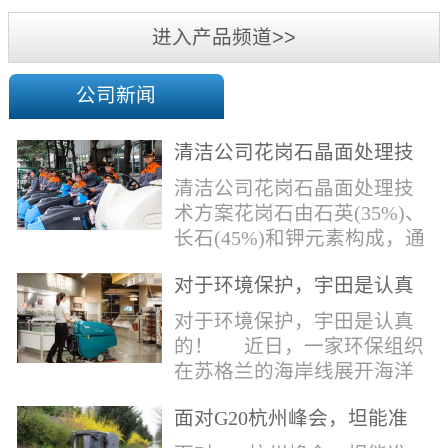
机
进入产品频道>>
公司新闻
清洁公司花岗石晶面处理技
术方案
清洁公司花岗石晶面处理技
术方案花岗石由石英(35%)、
长石(45%)和钾元素构成，通
常颜色为暗色，有的花岗岩
对于环境保护，宇田是认真
含有极少量的方解石，表面
的！
能看出具有矿物颗粒的结晶
对于环境保护，宇田是认真
体，硬度比大理石硬，硬度
的！ 近日，一家环保组织
在6.5左右。维护比大理石容
在苏格兰的海岸线展开海洋
易，但也有空隙，也会受污
污染的研究工作，记录下海
染，花岗石的种类根据石英,
面对G20杭州峰会，坦能准
洋塑料垃圾对英国海洋生物
云母和长石的占有比类而不
备好了！
所带来的影响。他们发现至