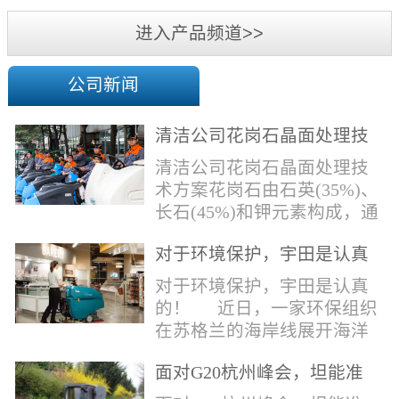
机
进入产品频道>>
公司新闻
清洁公司花岗石晶面处理技
术方案
清洁公司花岗石晶面处理技
术方案花岗石由石英(35%)、
长石(45%)和钾元素构成，通
常颜色为暗色，有的花岗岩
对于环境保护，宇田是认真
含有极少量的方解石，表面
的！
能看出具有矿物颗粒的结晶
对于环境保护，宇田是认真
体，硬度比大理石硬，硬度
的！ 近日，一家环保组织
在6.5左右。维护比大理石容
在苏格兰的海岸线展开海洋
易，但也有空隙，也会受污
污染的研究工作，记录下海
染，花岗石的种类根据石英,
面对G20杭州峰会，坦能准
洋塑料垃圾对英国海洋生物
云母和长石的占有比类而不
备好了！
所带来的影响。他们发现至