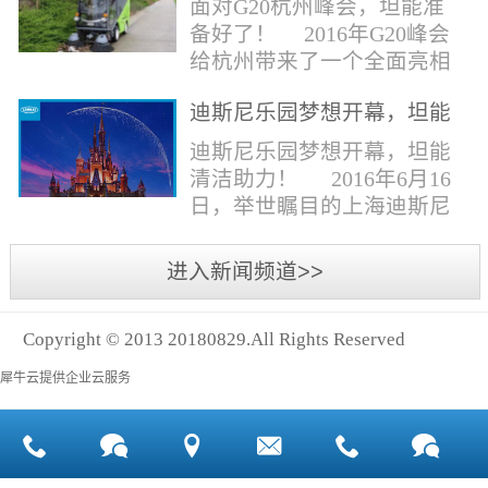
面对G20杭州峰会，坦能准
同。清洁公司花岗石晶面处
少有30个海滩存在塑料污染
备好了！ 2016年G20峰会
理技术方案有如下要点：
的情况。 该组织发动当地
给杭州带来了一个全面亮相
一、清洁设备、工具石材翻
的民众参与到清理垃圾的行
世界的机会,也是杭州接受全
新机、石材晶面处理机、吸
动中，希望以此提高公众对
迪斯尼乐园梦想开幕，坦能
球国际组织和世界人民检阅
水吸尘器、吹风机、花岗
海洋塑料垃圾污染的重视。
清洁助力！
的一次大考。多国元首齐聚
迪斯尼乐园梦想开幕，坦能
石...
理想中，大海...
杭州，在欣赏美丽西湖景色
清洁助力！ 2016年6月16
的同事，第一印象就是杭州
日，举世瞩目的上海迪斯尼
的城市整洁形象。 奥体博
乐园正式开园！米奇大街、
览城是本次峰会举办的核心
奇想花园、探险岛、宝藏
进入新闻频道>>
区域，主要囊括了奥体中
湾、明日世界和梦幻世界，
心、国际博览中心、超高层
六大主题园区将在同一天揭
双塔酒店和地铁上盖物业，
Copyright © 2013 20180829.All Rights Reserved
开神秘面纱。根据迪斯尼官
面...
方数据，迪斯尼开园客流将
犀牛云提供企业云服务
达到1000万人次，首年客流
将突破2500万人次，成为全
球接待人数最多的迪斯尼乐
园！ 位于浦东新区川...