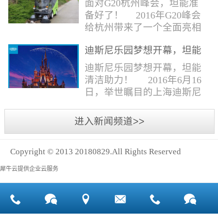
面对G20杭州峰会，坦能准
同。清洁公司花岗石晶面处
少有30个海滩存在塑料污染
备好了！ 2016年G20峰会
理技术方案有如下要点：
的情况。 该组织发动当地
给杭州带来了一个全面亮相
一、清洁设备、工具石材翻
的民众参与到清理垃圾的行
世界的机会,也是杭州接受全
新机、石材晶面处理机、吸
动中，希望以此提高公众对
迪斯尼乐园梦想开幕，坦能
球国际组织和世界人民检阅
水吸尘器、吹风机、花岗
海洋塑料垃圾污染的重视。
清洁助力！
的一次大考。多国元首齐聚
迪斯尼乐园梦想开幕，坦能
石...
理想中，大海...
杭州，在欣赏美丽西湖景色
清洁助力！ 2016年6月16
的同事，第一印象就是杭州
日，举世瞩目的上海迪斯尼
的城市整洁形象。 奥体博
乐园正式开园！米奇大街、
览城是本次峰会举办的核心
奇想花园、探险岛、宝藏
进入新闻频道>>
区域，主要囊括了奥体中
湾、明日世界和梦幻世界，
心、国际博览中心、超高层
六大主题园区将在同一天揭
双塔酒店和地铁上盖物业，
Copyright © 2013 20180829.All Rights Reserved
开神秘面纱。根据迪斯尼官
面...
方数据，迪斯尼开园客流将
犀牛云提供企业云服务
达到1000万人次，首年客流
将突破2500万人次，成为全
球接待人数最多的迪斯尼乐
园！ 位于浦东新区川...