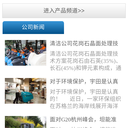
机
进入产品频道>>
公司新闻
清洁公司花岗石晶面处理技
术方案
清洁公司花岗石晶面处理技
术方案花岗石由石英(35%)、
长石(45%)和钾元素构成，通
常颜色为暗色，有的花岗岩
对于环境保护，宇田是认真
含有极少量的方解石，表面
的！
能看出具有矿物颗粒的结晶
对于环境保护，宇田是认真
体，硬度比大理石硬，硬度
的！ 近日，一家环保组织
在6.5左右。维护比大理石容
在苏格兰的海岸线展开海洋
易，但也有空隙，也会受污
污染的研究工作，记录下海
染，花岗石的种类根据石英,
面对G20杭州峰会，坦能准
洋塑料垃圾对英国海洋生物
云母和长石的占有比类而不
备好了！
所带来的影响。他们发现至