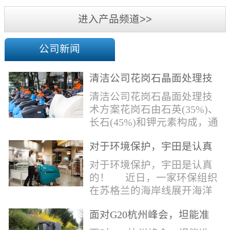
机
进入产品频道>>
公司新闻
清洁公司花岗石晶面处理技
术方案
清洁公司花岗石晶面处理技
术方案花岗石由石英(35%)、
长石(45%)和钾元素构成，通
常颜色为暗色，有的花岗岩
对于环境保护，宇田是认真
含有极少量的方解石，表面
的！
能看出具有矿物颗粒的结晶
对于环境保护，宇田是认真
体，硬度比大理石硬，硬度
的！ 近日，一家环保组织
在6.5左右。维护比大理石容
在苏格兰的海岸线展开海洋
易，但也有空隙，也会受污
污染的研究工作，记录下海
染，花岗石的种类根据石英,
面对G20杭州峰会，坦能准
洋塑料垃圾对英国海洋生物
云母和长石的占有比类而不
备好了！
所带来的影响。他们发现至