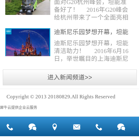
面对G20杭州峰会，坦能准
同。清洁公司花岗石晶面处
少有30个海滩存在塑料污染
备好了！ 2016年G20峰会
理技术方案有如下要点：
的情况。 该组织发动当地
给杭州带来了一个全面亮相
一、清洁设备、工具石材翻
的民众参与到清理垃圾的行
世界的机会,也是杭州接受全
新机、石材晶面处理机、吸
动中，希望以此提高公众对
迪斯尼乐园梦想开幕，坦能
球国际组织和世界人民检阅
水吸尘器、吹风机、花岗
海洋塑料垃圾污染的重视。
清洁助力！
的一次大考。多国元首齐聚
迪斯尼乐园梦想开幕，坦能
石...
理想中，大海...
杭州，在欣赏美丽西湖景色
清洁助力！ 2016年6月16
的同事，第一印象就是杭州
日，举世瞩目的上海迪斯尼
的城市整洁形象。 奥体博
乐园正式开园！米奇大街、
览城是本次峰会举办的核心
奇想花园、探险岛、宝藏
进入新闻频道>>
区域，主要囊括了奥体中
湾、明日世界和梦幻世界，
心、国际博览中心、超高层
六大主题园区将在同一天揭
双塔酒店和地铁上盖物业，
Copyright © 2013 20180829.All Rights Reserved
开神秘面纱。根据迪斯尼官
面...
方数据，迪斯尼开园客流将
犀牛云提供企业云服务
达到1000万人次，首年客流
将突破2500万人次，成为全
球接待人数最多的迪斯尼乐
园！ 位于浦东新区川...