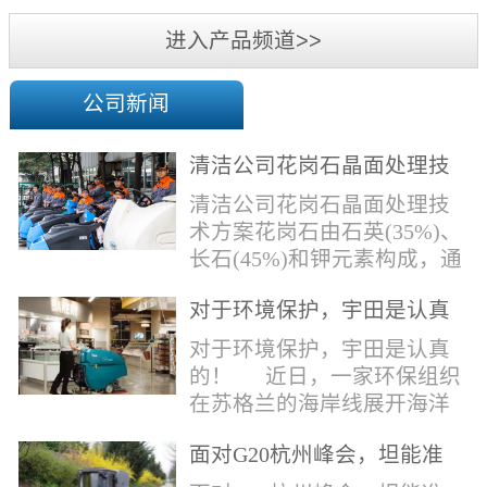
机
进入产品频道>>
公司新闻
清洁公司花岗石晶面处理技
术方案
清洁公司花岗石晶面处理技
术方案花岗石由石英(35%)、
长石(45%)和钾元素构成，通
常颜色为暗色，有的花岗岩
对于环境保护，宇田是认真
含有极少量的方解石，表面
的！
能看出具有矿物颗粒的结晶
对于环境保护，宇田是认真
体，硬度比大理石硬，硬度
的！ 近日，一家环保组织
在6.5左右。维护比大理石容
在苏格兰的海岸线展开海洋
易，但也有空隙，也会受污
污染的研究工作，记录下海
染，花岗石的种类根据石英,
面对G20杭州峰会，坦能准
洋塑料垃圾对英国海洋生物
云母和长石的占有比类而不
备好了！
所带来的影响。他们发现至