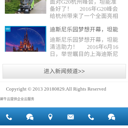
面对G20杭州峰会，坦能准
同。清洁公司花岗石晶面处
少有30个海滩存在塑料污染
备好了！ 2016年G20峰会
理技术方案有如下要点：
的情况。 该组织发动当地
给杭州带来了一个全面亮相
一、清洁设备、工具石材翻
的民众参与到清理垃圾的行
世界的机会,也是杭州接受全
新机、石材晶面处理机、吸
动中，希望以此提高公众对
迪斯尼乐园梦想开幕，坦能
球国际组织和世界人民检阅
水吸尘器、吹风机、花岗
海洋塑料垃圾污染的重视。
清洁助力！
的一次大考。多国元首齐聚
迪斯尼乐园梦想开幕，坦能
石...
理想中，大海...
杭州，在欣赏美丽西湖景色
清洁助力！ 2016年6月16
的同事，第一印象就是杭州
日，举世瞩目的上海迪斯尼
的城市整洁形象。 奥体博
乐园正式开园！米奇大街、
览城是本次峰会举办的核心
奇想花园、探险岛、宝藏
进入新闻频道>>
区域，主要囊括了奥体中
湾、明日世界和梦幻世界，
心、国际博览中心、超高层
六大主题园区将在同一天揭
双塔酒店和地铁上盖物业，
Copyright © 2013 20180829.All Rights Reserved
开神秘面纱。根据迪斯尼官
面...
方数据，迪斯尼开园客流将
犀牛云提供企业云服务
达到1000万人次，首年客流
将突破2500万人次，成为全
球接待人数最多的迪斯尼乐
园！ 位于浦东新区川...