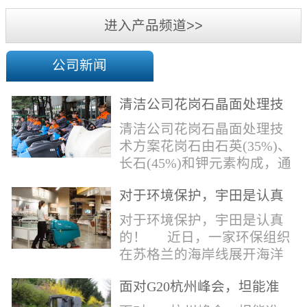
机
进入产品频道>>
公司新闻
清洁公司花岗石晶面处理技
术方案
清洁公司花岗石晶面处理技
术方案花岗石由石英(35%)、
长石(45%)和钾元素构成，通
常颜色为暗色，有的花岗岩
对于环境保护，宇田是认真
含有极少量的方解石，表面
的！
能看出具有矿物颗粒的结晶
对于环境保护，宇田是认真
体，硬度比大理石硬，硬度
的！ 近日，一家环保组织
在6.5左右。维护比大理石容
在苏格兰的海岸线展开海洋
易，但也有空隙，也会受污
污染的研究工作，记录下海
染，花岗石的种类根据石英,
面对G20杭州峰会，坦能准
洋塑料垃圾对英国海洋生物
云母和长石的占有比类而不
备好了！
所带来的影响。他们发现至