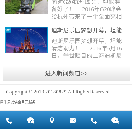
面对G20杭州峰会，坦能准
同。清洁公司花岗石晶面处
少有30个海滩存在塑料污染
备好了！ 2016年G20峰会
理技术方案有如下要点：
的情况。 该组织发动当地
给杭州带来了一个全面亮相
一、清洁设备、工具石材翻
的民众参与到清理垃圾的行
世界的机会,也是杭州接受全
新机、石材晶面处理机、吸
动中，希望以此提高公众对
迪斯尼乐园梦想开幕，坦能
球国际组织和世界人民检阅
水吸尘器、吹风机、花岗
海洋塑料垃圾污染的重视。
清洁助力！
的一次大考。多国元首齐聚
迪斯尼乐园梦想开幕，坦能
石...
理想中，大海...
杭州，在欣赏美丽西湖景色
清洁助力！ 2016年6月16
的同事，第一印象就是杭州
日，举世瞩目的上海迪斯尼
的城市整洁形象。 奥体博
乐园正式开园！米奇大街、
览城是本次峰会举办的核心
奇想花园、探险岛、宝藏
进入新闻频道>>
区域，主要囊括了奥体中
湾、明日世界和梦幻世界，
心、国际博览中心、超高层
六大主题园区将在同一天揭
双塔酒店和地铁上盖物业，
Copyright © 2013 20180829.All Rights Reserved
开神秘面纱。根据迪斯尼官
面...
方数据，迪斯尼开园客流将
犀牛云提供企业云服务
达到1000万人次，首年客流
将突破2500万人次，成为全
球接待人数最多的迪斯尼乐
园！ 位于浦东新区川...