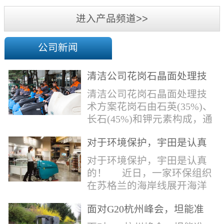
机
进入产品频道>>
公司新闻
清洁公司花岗石晶面处理技
术方案
清洁公司花岗石晶面处理技
术方案花岗石由石英(35%)、
长石(45%)和钾元素构成，通
常颜色为暗色，有的花岗岩
对于环境保护，宇田是认真
含有极少量的方解石，表面
的！
能看出具有矿物颗粒的结晶
对于环境保护，宇田是认真
体，硬度比大理石硬，硬度
的！ 近日，一家环保组织
在6.5左右。维护比大理石容
在苏格兰的海岸线展开海洋
易，但也有空隙，也会受污
污染的研究工作，记录下海
染，花岗石的种类根据石英,
面对G20杭州峰会，坦能准
洋塑料垃圾对英国海洋生物
云母和长石的占有比类而不
备好了！
所带来的影响。他们发现至