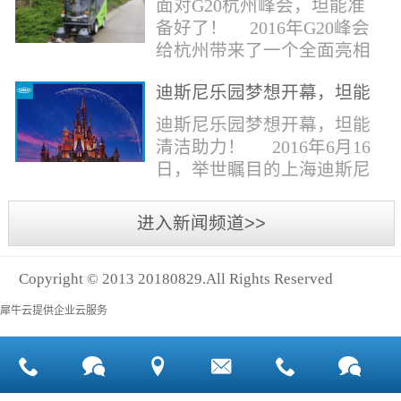
面对G20杭州峰会，坦能准
同。清洁公司花岗石晶面处
少有30个海滩存在塑料污染
备好了！ 2016年G20峰会
理技术方案有如下要点：
的情况。 该组织发动当地
给杭州带来了一个全面亮相
一、清洁设备、工具石材翻
的民众参与到清理垃圾的行
世界的机会,也是杭州接受全
新机、石材晶面处理机、吸
动中，希望以此提高公众对
迪斯尼乐园梦想开幕，坦能
球国际组织和世界人民检阅
水吸尘器、吹风机、花岗
海洋塑料垃圾污染的重视。
清洁助力！
的一次大考。多国元首齐聚
迪斯尼乐园梦想开幕，坦能
石...
理想中，大海...
杭州，在欣赏美丽西湖景色
清洁助力！ 2016年6月16
的同事，第一印象就是杭州
日，举世瞩目的上海迪斯尼
的城市整洁形象。 奥体博
乐园正式开园！米奇大街、
览城是本次峰会举办的核心
奇想花园、探险岛、宝藏
进入新闻频道>>
区域，主要囊括了奥体中
湾、明日世界和梦幻世界，
心、国际博览中心、超高层
六大主题园区将在同一天揭
双塔酒店和地铁上盖物业，
Copyright © 2013 20180829.All Rights Reserved
开神秘面纱。根据迪斯尼官
面...
方数据，迪斯尼开园客流将
犀牛云提供企业云服务
达到1000万人次，首年客流
将突破2500万人次，成为全
球接待人数最多的迪斯尼乐
园！ 位于浦东新区川...