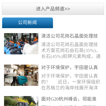
机
进入产品频道>>
公司新闻
清洁公司花岗石晶面处理技
术方案
清洁公司花岗石晶面处理技
术方案花岗石由石英(35%)、
长石(45%)和钾元素构成，通
常颜色为暗色，有的花岗岩
对于环境保护，宇田是认真
含有极少量的方解石，表面
的！
能看出具有矿物颗粒的结晶
对于环境保护，宇田是认真
体，硬度比大理石硬，硬度
的！ 近日，一家环保组织
在6.5左右。维护比大理石容
在苏格兰的海岸线展开海洋
易，但也有空隙，也会受污
污染的研究工作，记录下海
染，花岗石的种类根据石英,
面对G20杭州峰会，坦能准
洋塑料垃圾对英国海洋生物
云母和长石的占有比类而不
备好了！
所带来的影响。他们发现至