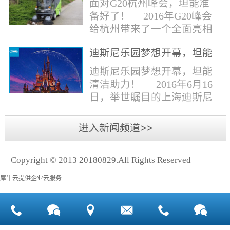
面对G20杭州峰会，坦能准
同。清洁公司花岗石晶面处
少有30个海滩存在塑料污染
备好了！ 2016年G20峰会
理技术方案有如下要点：
的情况。 该组织发动当地
给杭州带来了一个全面亮相
一、清洁设备、工具石材翻
的民众参与到清理垃圾的行
世界的机会,也是杭州接受全
新机、石材晶面处理机、吸
动中，希望以此提高公众对
迪斯尼乐园梦想开幕，坦能
球国际组织和世界人民检阅
水吸尘器、吹风机、花岗
海洋塑料垃圾污染的重视。
清洁助力！
的一次大考。多国元首齐聚
迪斯尼乐园梦想开幕，坦能
石...
理想中，大海...
杭州，在欣赏美丽西湖景色
清洁助力！ 2016年6月16
的同事，第一印象就是杭州
日，举世瞩目的上海迪斯尼
的城市整洁形象。 奥体博
乐园正式开园！米奇大街、
览城是本次峰会举办的核心
奇想花园、探险岛、宝藏
进入新闻频道>>
区域，主要囊括了奥体中
湾、明日世界和梦幻世界，
心、国际博览中心、超高层
六大主题园区将在同一天揭
双塔酒店和地铁上盖物业，
Copyright © 2013 20180829.All Rights Reserved
开神秘面纱。根据迪斯尼官
面...
方数据，迪斯尼开园客流将
犀牛云提供企业云服务
达到1000万人次，首年客流
将突破2500万人次，成为全
球接待人数最多的迪斯尼乐
园！ 位于浦东新区川...