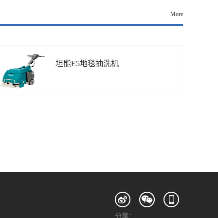
More
坦能E5地毯抽洗机
分享：