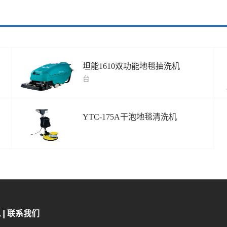
坦能1610双功能地毯抽洗机
台
YTC-175A干泡地毯清洗机
况
联系我们