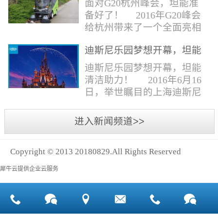
面对G20杭州峰会，坦能准
同。清洁公司花岗石晶面处
少有30个海滩存在塑料污染
备好了！ 2016年G20峰会
理技术方案有如下要点：
的情况。 该组织发动当地
给杭州带来了一个全面亮相
一、清洁设备、工具石材翻
的民众参与到清理垃圾的行
世界的机会,也是杭州接受全
新机、石材晶面处理机、吸
动中，希望以此提高公众对
迪斯尼乐园梦想开幕，坦能
球国际组织和世界人民检阅
水吸尘器、吹风机、花岗
海洋塑料垃圾污染的重视。
清洁助力！
的一次大考。多国元首齐聚
迪斯尼乐园梦想开幕，坦能
石...
理想中，大海...
杭州，在欣赏美丽西湖景色
清洁助力！ 2016年6月16
的同事，第一印象就是杭州
日，举世瞩目的上海迪斯尼
的城市整洁形象。 奥体博
乐园正式开园！米奇大街、
览城是本次峰会举办的核心
奇想花园、探险岛、宝藏
进入新闻频道>>
区域，主要囊括了奥体中
湾、明日世界和梦幻世界，
心、国际博览中心、超高层
六大主题园区将在同一天揭
双塔酒店和地铁上盖物业，
Copyright © 2013 20180829.All Rights Reserved
开神秘面纱。根据迪斯尼官
面...
方数据，迪斯尼开园客流将
犀牛云提供企业云服务
达到1000万人次，首年客流
将突破2500万人次，成为全
球接待人数最多的迪斯尼乐
园！ 位于浦东新区川...