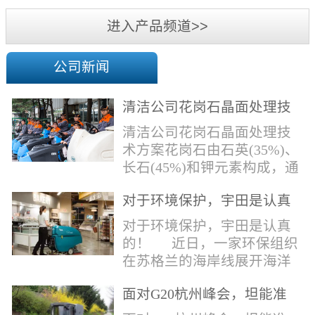
机
进入产品频道>>
公司新闻
清洁公司花岗石晶面处理技
术方案
清洁公司花岗石晶面处理技
术方案花岗石由石英(35%)、
长石(45%)和钾元素构成，通
常颜色为暗色，有的花岗岩
对于环境保护，宇田是认真
含有极少量的方解石，表面
的！
能看出具有矿物颗粒的结晶
对于环境保护，宇田是认真
体，硬度比大理石硬，硬度
的！ 近日，一家环保组织
在6.5左右。维护比大理石容
在苏格兰的海岸线展开海洋
易，但也有空隙，也会受污
污染的研究工作，记录下海
染，花岗石的种类根据石英,
面对G20杭州峰会，坦能准
洋塑料垃圾对英国海洋生物
云母和长石的占有比类而不
备好了！
所带来的影响。他们发现至