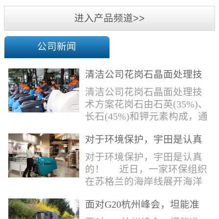
机
进入产品频道>>
公司新闻
清洁公司花岗石晶面处理技
术方案
清洁公司花岗石晶面处理技
术方案花岗石由石英(35%)、
长石(45%)和钾元素构成，通
常颜色为暗色，有的花岗岩
对于环境保护，宇田是认真
含有极少量的方解石，表面
的！
能看出具有矿物颗粒的结晶
对于环境保护，宇田是认真
体，硬度比大理石硬，硬度
的！ 近日，一家环保组织
在6.5左右。维护比大理石容
在苏格兰的海岸线展开海洋
易，但也有空隙，也会受污
污染的研究工作，记录下海
染，花岗石的种类根据石英,
面对G20杭州峰会，坦能准
洋塑料垃圾对英国海洋生物
云母和长石的占有比类而不
备好了！
所带来的影响。他们发现至