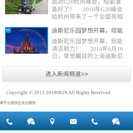
面对G20杭州峰会，坦能准
同。清洁公司花岗石晶面处
少有30个海滩存在塑料污染
备好了！ 2016年G20峰会
理技术方案有如下要点：
的情况。 该组织发动当地
给杭州带来了一个全面亮相
一、清洁设备、工具石材翻
的民众参与到清理垃圾的行
世界的机会,也是杭州接受全
新机、石材晶面处理机、吸
动中，希望以此提高公众对
迪斯尼乐园梦想开幕，坦能
球国际组织和世界人民检阅
水吸尘器、吹风机、花岗
海洋塑料垃圾污染的重视。
清洁助力！
的一次大考。多国元首齐聚
迪斯尼乐园梦想开幕，坦能
石...
理想中，大海...
杭州，在欣赏美丽西湖景色
清洁助力！ 2016年6月16
的同事，第一印象就是杭州
日，举世瞩目的上海迪斯尼
的城市整洁形象。 奥体博
乐园正式开园！米奇大街、
览城是本次峰会举办的核心
奇想花园、探险岛、宝藏
进入新闻频道>>
区域，主要囊括了奥体中
湾、明日世界和梦幻世界，
心、国际博览中心、超高层
六大主题园区将在同一天揭
双塔酒店和地铁上盖物业，
Copyright © 2013 20180829.All Rights Reserved
开神秘面纱。根据迪斯尼官
面...
方数据，迪斯尼开园客流将
犀牛云提供企业云服务
达到1000万人次，首年客流
将突破2500万人次，成为全
球接待人数最多的迪斯尼乐
园！ 位于浦东新区川...