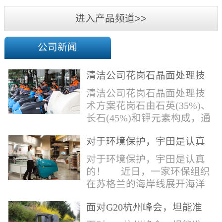
机
进入产品频道>>
公司新闻
清洁公司花岗石晶面处理技
术方案
清洁公司花岗石晶面处理技
术方案花岗石由石英(35%)、
长石(45%)和钾元素构成，通
常颜色为暗色，有的花岗岩
对于环境保护，宇田是认真
含有极少量的方解石，表面
的！
能看出具有矿物颗粒的结晶
对于环境保护，宇田是认真
体，硬度比大理石硬，硬度
的！ 近日，一家环保组织
在6.5左右。维护比大理石容
在苏格兰的海岸线展开海洋
易，但也有空隙，也会受污
污染的研究工作，记录下海
染，花岗石的种类根据石英,
面对G20杭州峰会，坦能准
洋塑料垃圾对英国海洋生物
云母和长石的占有比类而不
备好了！
所带来的影响。他们发现至