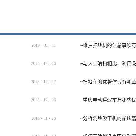
~维护扫地机的注意事项
2019
-
01
-
11
~与人工清扫相比，利用
2018
-
12
-
26
~扫地车的优势体现有哪
2018
-
12
-
17
~重庆电动巡逻车有哪些
2018
-
12
-
06
~分析洗地吸干机的品质
2018
-
11
-
23