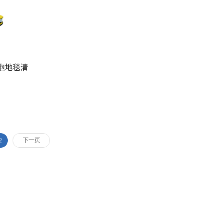
干泡地毯清
2
下一页