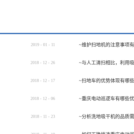
~维护扫地机的注意事项
2019
-
01
-
11
~与人工清扫相比，利用
2018
-
12
-
26
~扫地车的优势体现有哪
2018
-
12
-
17
~重庆电动巡逻车有哪些
2018
-
12
-
06
~分析洗地吸干机的品质
2018
-
11
-
23