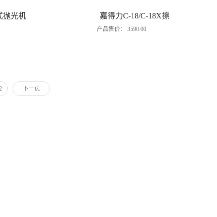
式抛光机
嘉得力C-18/C-18X擦
产品售价：
3590.00
地机
2
下一页