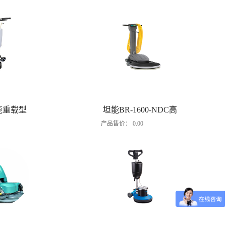
能重载型
坦能BR-1600-NDC高
产品售价：
0.00
机
速抛光机