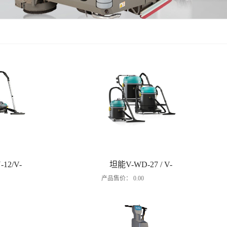
12/V-
坦能V-WD-27 / V-
产品售价：
0.00
吸尘器
WD-62 / V-WD-72 吸
尘吸水机