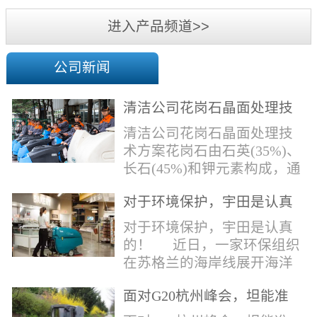
机
进入产品频道>>
公司新闻
清洁公司花岗石晶面处理技
术方案
清洁公司花岗石晶面处理技
术方案花岗石由石英(35%)、
长石(45%)和钾元素构成，通
常颜色为暗色，有的花岗岩
对于环境保护，宇田是认真
含有极少量的方解石，表面
的！
能看出具有矿物颗粒的结晶
对于环境保护，宇田是认真
体，硬度比大理石硬，硬度
的！ 近日，一家环保组织
在6.5左右。维护比大理石容
在苏格兰的海岸线展开海洋
易，但也有空隙，也会受污
污染的研究工作，记录下海
染，花岗石的种类根据石英,
面对G20杭州峰会，坦能准
洋塑料垃圾对英国海洋生物
云母和长石的占有比类而不
备好了！
所带来的影响。他们发现至