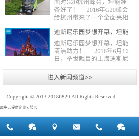
面对G20杭州峰会，坦能准
同。清洁公司花岗石晶面处
少有30个海滩存在塑料污染
备好了！ 2016年G20峰会
理技术方案有如下要点：
的情况。 该组织发动当地
给杭州带来了一个全面亮相
一、清洁设备、工具石材翻
的民众参与到清理垃圾的行
世界的机会,也是杭州接受全
新机、石材晶面处理机、吸
动中，希望以此提高公众对
迪斯尼乐园梦想开幕，坦能
球国际组织和世界人民检阅
水吸尘器、吹风机、花岗
海洋塑料垃圾污染的重视。
清洁助力！
的一次大考。多国元首齐聚
迪斯尼乐园梦想开幕，坦能
石...
理想中，大海...
杭州，在欣赏美丽西湖景色
清洁助力！ 2016年6月16
的同事，第一印象就是杭州
日，举世瞩目的上海迪斯尼
的城市整洁形象。 奥体博
乐园正式开园！米奇大街、
览城是本次峰会举办的核心
奇想花园、探险岛、宝藏
进入新闻频道>>
区域，主要囊括了奥体中
湾、明日世界和梦幻世界，
心、国际博览中心、超高层
六大主题园区将在同一天揭
双塔酒店和地铁上盖物业，
Copyright © 2013 20180829.All Rights Reserved
开神秘面纱。根据迪斯尼官
面...
方数据，迪斯尼开园客流将
犀牛云提供企业云服务
达到1000万人次，首年客流
将突破2500万人次，成为全
球接待人数最多的迪斯尼乐
园！ 位于浦东新区川...