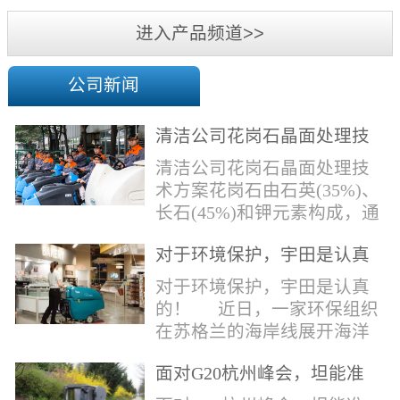
机
进入产品频道>>
公司新闻
清洁公司花岗石晶面处理技
术方案
清洁公司花岗石晶面处理技
术方案花岗石由石英(35%)、
长石(45%)和钾元素构成，通
常颜色为暗色，有的花岗岩
对于环境保护，宇田是认真
含有极少量的方解石，表面
的！
能看出具有矿物颗粒的结晶
对于环境保护，宇田是认真
体，硬度比大理石硬，硬度
的！ 近日，一家环保组织
在6.5左右。维护比大理石容
在苏格兰的海岸线展开海洋
易，但也有空隙，也会受污
污染的研究工作，记录下海
染，花岗石的种类根据石英,
面对G20杭州峰会，坦能准
洋塑料垃圾对英国海洋生物
云母和长石的占有比类而不
备好了！
所带来的影响。他们发现至