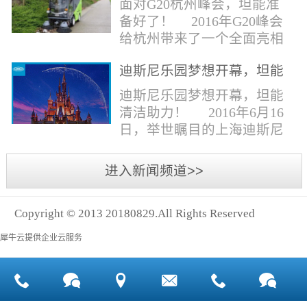
面对G20杭州峰会，坦能准
同。清洁公司花岗石晶面处
少有30个海滩存在塑料污染
备好了！ 2016年G20峰会
理技术方案有如下要点：
的情况。 该组织发动当地
给杭州带来了一个全面亮相
一、清洁设备、工具石材翻
的民众参与到清理垃圾的行
世界的机会,也是杭州接受全
新机、石材晶面处理机、吸
动中，希望以此提高公众对
迪斯尼乐园梦想开幕，坦能
球国际组织和世界人民检阅
水吸尘器、吹风机、花岗
海洋塑料垃圾污染的重视。
清洁助力！
的一次大考。多国元首齐聚
迪斯尼乐园梦想开幕，坦能
石...
理想中，大海...
杭州，在欣赏美丽西湖景色
清洁助力！ 2016年6月16
的同事，第一印象就是杭州
日，举世瞩目的上海迪斯尼
的城市整洁形象。 奥体博
乐园正式开园！米奇大街、
览城是本次峰会举办的核心
奇想花园、探险岛、宝藏
进入新闻频道>>
区域，主要囊括了奥体中
湾、明日世界和梦幻世界，
心、国际博览中心、超高层
六大主题园区将在同一天揭
双塔酒店和地铁上盖物业，
Copyright © 2013 20180829.All Rights Reserved
开神秘面纱。根据迪斯尼官
面...
方数据，迪斯尼开园客流将
犀牛云提供企业云服务
达到1000万人次，首年客流
将突破2500万人次，成为全
球接待人数最多的迪斯尼乐
园！ 位于浦东新区川...