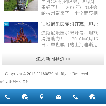
面对G20杭州峰会，坦能准
同。清洁公司花岗石晶面处
少有30个海滩存在塑料污染
备好了！ 2016年G20峰会
理技术方案有如下要点：
的情况。 该组织发动当地
给杭州带来了一个全面亮相
一、清洁设备、工具石材翻
的民众参与到清理垃圾的行
世界的机会,也是杭州接受全
新机、石材晶面处理机、吸
动中，希望以此提高公众对
迪斯尼乐园梦想开幕，坦能
球国际组织和世界人民检阅
水吸尘器、吹风机、花岗
海洋塑料垃圾污染的重视。
清洁助力！
的一次大考。多国元首齐聚
迪斯尼乐园梦想开幕，坦能
石...
理想中，大海...
杭州，在欣赏美丽西湖景色
清洁助力！ 2016年6月16
的同事，第一印象就是杭州
日，举世瞩目的上海迪斯尼
的城市整洁形象。 奥体博
乐园正式开园！米奇大街、
览城是本次峰会举办的核心
奇想花园、探险岛、宝藏
进入新闻频道>>
区域，主要囊括了奥体中
湾、明日世界和梦幻世界，
心、国际博览中心、超高层
六大主题园区将在同一天揭
双塔酒店和地铁上盖物业，
Copyright © 2013 20180829.All Rights Reserved
开神秘面纱。根据迪斯尼官
面...
方数据，迪斯尼开园客流将
犀牛云提供企业云服务
达到1000万人次，首年客流
将突破2500万人次，成为全
球接待人数最多的迪斯尼乐
园！ 位于浦东新区川...