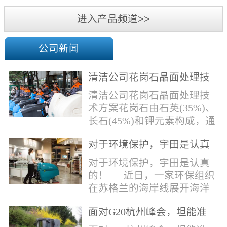
机
进入产品频道>>
公司新闻
清洁公司花岗石晶面处理技
术方案
清洁公司花岗石晶面处理技
术方案花岗石由石英(35%)、
长石(45%)和钾元素构成，通
常颜色为暗色，有的花岗岩
对于环境保护，宇田是认真
含有极少量的方解石，表面
的！
能看出具有矿物颗粒的结晶
对于环境保护，宇田是认真
体，硬度比大理石硬，硬度
的！ 近日，一家环保组织
在6.5左右。维护比大理石容
在苏格兰的海岸线展开海洋
易，但也有空隙，也会受污
污染的研究工作，记录下海
染，花岗石的种类根据石英,
面对G20杭州峰会，坦能准
洋塑料垃圾对英国海洋生物
云母和长石的占有比类而不
备好了！
所带来的影响。他们发现至