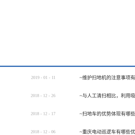
~维护扫地机的注意事项
2019
-
01
-
11
~与人工清扫相比，利用
2018
-
12
-
26
~扫地车的优势体现有哪
2018
-
12
-
17
~重庆电动巡逻车有哪些
2018
-
12
-
06