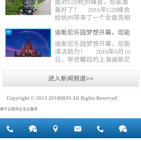
面对G20杭州峰会，坦能准
同。清洁公司花岗石晶面处
少有30个海滩存在塑料污染
备好了！ 2016年G20峰会
理技术方案有如下要点：
的情况。 该组织发动当地
给杭州带来了一个全面亮相
一、清洁设备、工具石材翻
的民众参与到清理垃圾的行
世界的机会,也是杭州接受全
新机、石材晶面处理机、吸
动中，希望以此提高公众对
迪斯尼乐园梦想开幕，坦能
球国际组织和世界人民检阅
水吸尘器、吹风机、花岗
海洋塑料垃圾污染的重视。
清洁助力！
的一次大考。多国元首齐聚
迪斯尼乐园梦想开幕，坦能
石...
理想中，大海...
杭州，在欣赏美丽西湖景色
清洁助力！ 2016年6月16
的同事，第一印象就是杭州
日，举世瞩目的上海迪斯尼
的城市整洁形象。 奥体博
乐园正式开园！米奇大街、
览城是本次峰会举办的核心
奇想花园、探险岛、宝藏
进入新闻频道>>
区域，主要囊括了奥体中
湾、明日世界和梦幻世界，
心、国际博览中心、超高层
六大主题园区将在同一天揭
双塔酒店和地铁上盖物业，
Copyright © 2013 20180829.All Rights Reserved
开神秘面纱。根据迪斯尼官
面...
方数据，迪斯尼开园客流将
犀牛云提供企业云服务
达到1000万人次，首年客流
将突破2500万人次，成为全
球接待人数最多的迪斯尼乐
园！ 位于浦东新区川...