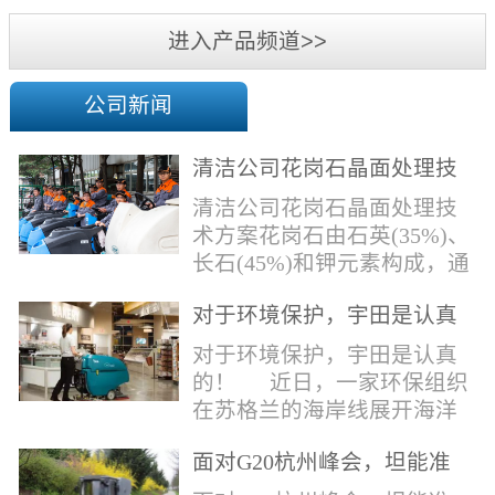
机
进入产品频道>>
公司新闻
清洁公司花岗石晶面处理技
术方案
清洁公司花岗石晶面处理技
术方案花岗石由石英(35%)、
长石(45%)和钾元素构成，通
常颜色为暗色，有的花岗岩
对于环境保护，宇田是认真
含有极少量的方解石，表面
的！
能看出具有矿物颗粒的结晶
对于环境保护，宇田是认真
体，硬度比大理石硬，硬度
的！ 近日，一家环保组织
在6.5左右。维护比大理石容
在苏格兰的海岸线展开海洋
易，但也有空隙，也会受污
污染的研究工作，记录下海
染，花岗石的种类根据石英,
面对G20杭州峰会，坦能准
洋塑料垃圾对英国海洋生物
云母和长石的占有比类而不
备好了！
所带来的影响。他们发现至