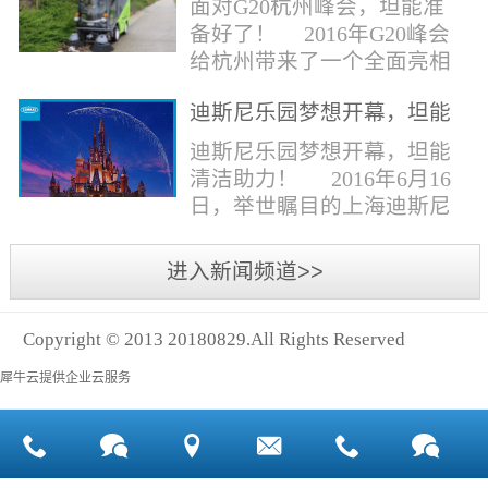
面对G20杭州峰会，坦能准
同。清洁公司花岗石晶面处
少有30个海滩存在塑料污染
备好了！ 2016年G20峰会
理技术方案有如下要点：
的情况。 该组织发动当地
给杭州带来了一个全面亮相
一、清洁设备、工具石材翻
的民众参与到清理垃圾的行
世界的机会,也是杭州接受全
新机、石材晶面处理机、吸
动中，希望以此提高公众对
迪斯尼乐园梦想开幕，坦能
球国际组织和世界人民检阅
水吸尘器、吹风机、花岗
海洋塑料垃圾污染的重视。
清洁助力！
的一次大考。多国元首齐聚
迪斯尼乐园梦想开幕，坦能
石...
理想中，大海...
杭州，在欣赏美丽西湖景色
清洁助力！ 2016年6月16
的同事，第一印象就是杭州
日，举世瞩目的上海迪斯尼
的城市整洁形象。 奥体博
乐园正式开园！米奇大街、
览城是本次峰会举办的核心
奇想花园、探险岛、宝藏
进入新闻频道>>
区域，主要囊括了奥体中
湾、明日世界和梦幻世界，
心、国际博览中心、超高层
六大主题园区将在同一天揭
双塔酒店和地铁上盖物业，
Copyright © 2013 20180829.All Rights Reserved
开神秘面纱。根据迪斯尼官
面...
方数据，迪斯尼开园客流将
犀牛云提供企业云服务
达到1000万人次，首年客流
将突破2500万人次，成为全
球接待人数最多的迪斯尼乐
园！ 位于浦东新区川...