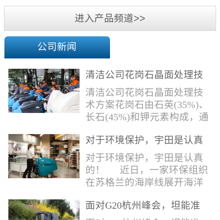
机
进入产品频道>>
公司新闻
清洁公司花岗石晶面处理技
术方案
清洁公司花岗石晶面处理技
术方案花岗石由石英(35%)、
长石(45%)和钾元素构成，通
常颜色为暗色，有的花岗岩
对于环境保护，宇田是认真
含有极少量的方解石，表面
的！
能看出具有矿物颗粒的结晶
对于环境保护，宇田是认真
体，硬度比大理石硬，硬度
的！ 近日，一家环保组织
在6.5左右。维护比大理石容
在苏格兰的海岸线展开海洋
易，但也有空隙，也会受污
污染的研究工作，记录下海
染，花岗石的种类根据石英,
面对G20杭州峰会，坦能准
洋塑料垃圾对英国海洋生物
云母和长石的占有比类而不
备好了！
所带来的影响。他们发现至