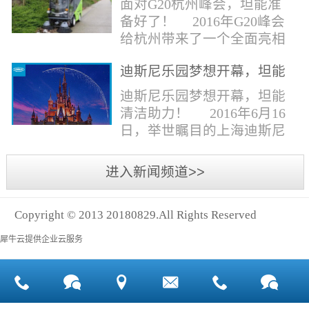
面对G20杭州峰会，坦能准
同。清洁公司花岗石晶面处
少有30个海滩存在塑料污染
备好了！ 2016年G20峰会
理技术方案有如下要点：
的情况。 该组织发动当地
给杭州带来了一个全面亮相
一、清洁设备、工具石材翻
的民众参与到清理垃圾的行
世界的机会,也是杭州接受全
新机、石材晶面处理机、吸
动中，希望以此提高公众对
迪斯尼乐园梦想开幕，坦能
球国际组织和世界人民检阅
水吸尘器、吹风机、花岗
海洋塑料垃圾污染的重视。
清洁助力！
的一次大考。多国元首齐聚
迪斯尼乐园梦想开幕，坦能
石...
理想中，大海...
杭州，在欣赏美丽西湖景色
清洁助力！ 2016年6月16
的同事，第一印象就是杭州
日，举世瞩目的上海迪斯尼
的城市整洁形象。 奥体博
乐园正式开园！米奇大街、
览城是本次峰会举办的核心
奇想花园、探险岛、宝藏
进入新闻频道>>
区域，主要囊括了奥体中
湾、明日世界和梦幻世界，
心、国际博览中心、超高层
六大主题园区将在同一天揭
双塔酒店和地铁上盖物业，
Copyright © 2013 20180829.All Rights Reserved
开神秘面纱。根据迪斯尼官
面...
方数据，迪斯尼开园客流将
犀牛云提供企业云服务
达到1000万人次，首年客流
将突破2500万人次，成为全
球接待人数最多的迪斯尼乐
园！ 位于浦东新区川...